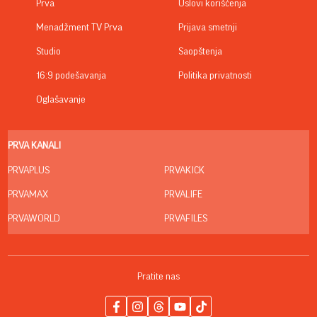
Prva
Uslovi korišćenja
Menadžment TV Prva
Prijava smetnji
Studio
Saopštenja
16:9 podešavanja
Politika privatnosti
Oglašavanje
PRVA KANALI
PRVAPLUS
PRVAKICK
PRVAMAX
PRVALIFE
PRVAWORLD
PRVAFILES
Pratite nas