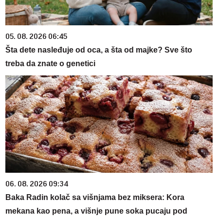
05. 08. 2026 06:45
Šta dete nasleđuje od oca, a šta od majke? Sve što
treba da znate o genetici
06. 08. 2026 09:34
Baka Radin kolač sa višnjama bez miksera: Kora
mekana kao pena, a višnje pune soka pucaju pod