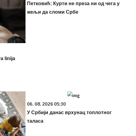
Петковић: Курти не преза ни од чега у
жељи да сломи Србе
 linija
06. 08. 2026 05:30
У Србији данас врхунац топлотног
таласа