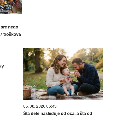
 pre nego
 7 troškova
ну
05. 08. 2026 06:45
Šta dete nasleđuje od oca, a šta od