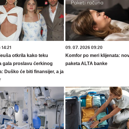
 14:21
09. 07. 2026 09:20
euša otkrila kako teku
Komfor po meri klijenata: nova
a gala proslavu ćerkinog
paketa ALTA banke
: Duško će biti finansijer, a ja
r