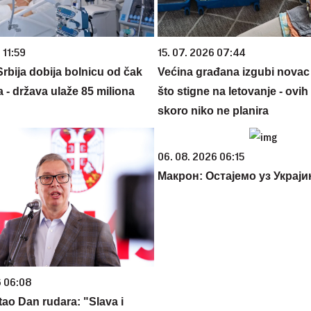
 11:59
15. 07. 2026 07:44
rbija dobija bolnicu od čak
Većina građana izgubi novac
 - država ulaže 85 miliona
što stigne na letovanje - ovih
skoro niko ne planira
06. 08. 2026 06:15
Макрон: Остајемо уз Украји
6 06:08
tao Dan rudara: "Slava i