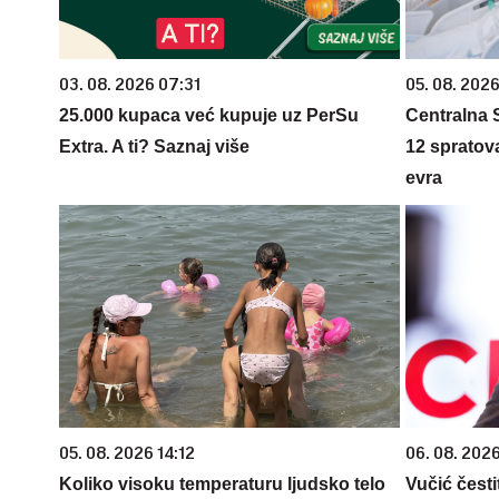
03. 08. 2026 07:31
05. 08. 2026
25.000 kupaca već kupuje uz PerSu
Centralna S
Extra. A ti? Saznaj više
12 spratova
evra
05. 08. 2026 14:12
06. 08. 202
Koliko visoku temperaturu ljudsko telo
Vučić česti