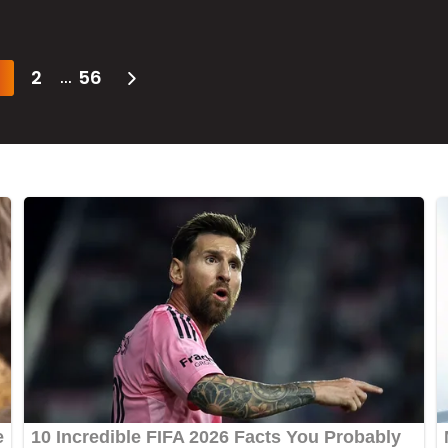
2
56
...