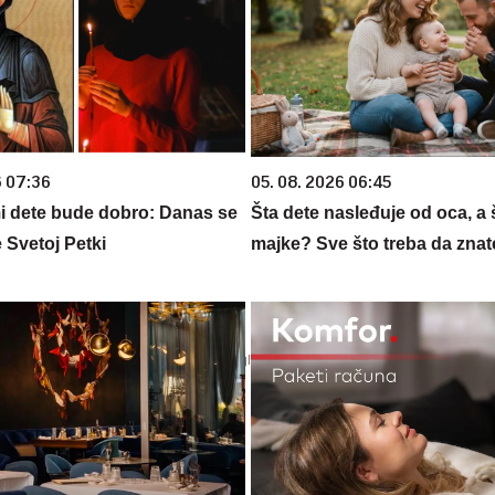
6 07:36
05. 08. 2026 06:45
 dete bude dobro: Danas se
Šta dete nasleđuje od oca, a 
 Svetoj Petki
majke? Sve što treba da znate