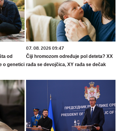
07. 08. 2026 09:47
šta od
Čiji hromozom određuje pol deteta? XX
 o genetici
rađa se devojčica, XY rađa se dečak