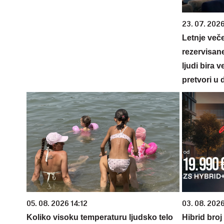
23. 07. 202
Letnje veče
rezervisane
ljudi bira 
pretvori u 
05. 08. 2026 14:12
03. 08. 2026
Koliko visoku temperaturu ljudsko telo
Hibrid broj