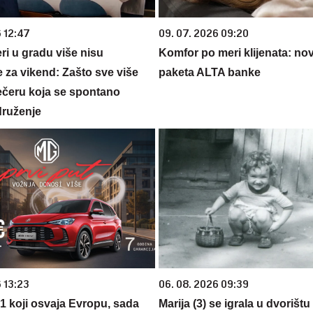
6 12:47
09. 07. 2026 09:20
ri u gradu više nisu
Komfor po meri klijenata: nova
 za vikend: Zašto sve više
paketa ALTA banke
večeru koja se spontano
druženje
 13:23
06. 08. 2026 09:39
 1 koji osvaja Evropu, sada
Marija (3) se igrala u dvorištu