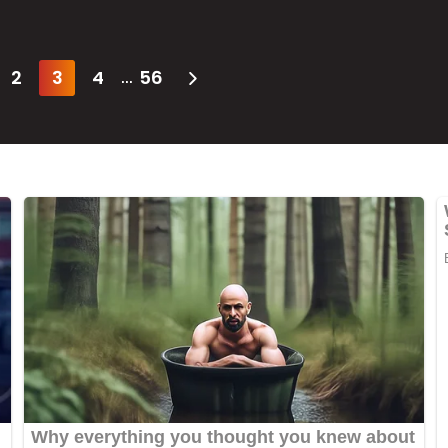
2
3
4
56
...