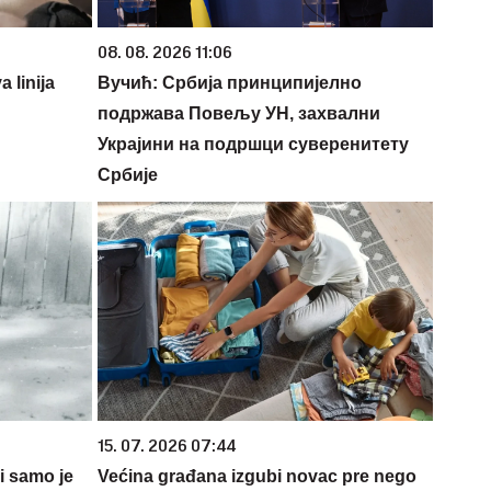
08. 08. 2026 11:06
 linija
Вучић: Србија принципијелно
подржава Повељу УН, захвални
Украјини на подршци суверенитету
Србије
15. 07. 2026 07:44
 i samo je
Većina građana izgubi novac pre nego