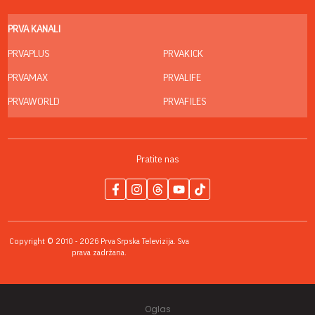
PRVA KANALI
PRVAPLUS
PRVAKICK
PRVAMAX
PRVALIFE
PRVAWORLD
PRVAFILES
Pratite nas
Copyright © 2010 - 2026 Prva Srpska Televizija. Sva
prava zadržana.