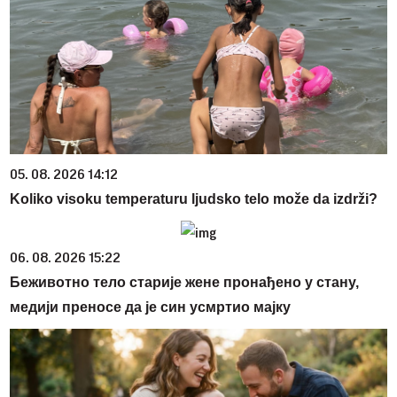
05. 08. 2026 14:12
Koliko visoku temperaturu ljudsko telo može da izdrži?
06. 08. 2026 15:22
Беживотно тело старије жене пронађено у стану,
медији преносе да је син усмртио мајку