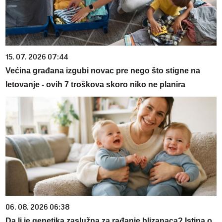
15. 07. 2026 07:44
Većina građana izgubi novac pre nego što stigne na
letovanje - ovih 7 troškova skoro niko ne planira
06. 08. 2026 06:38
Da li je genetika zaslužna za rađanje blizanaca? Istina o