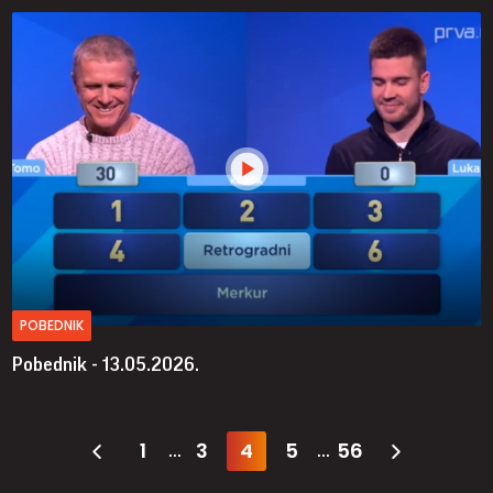
POBEDNIK
Pobednik - 13.05.2026.
1
3
4
5
56
...
...