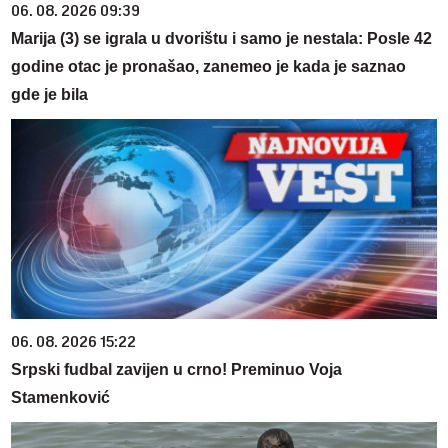
06. 08. 2026 09:39
Marija (3) se igrala u dvorištu i samo je nestala: Posle 42
godine otac je pronašao, zanemeo je kada je saznao
gde je bila
06. 08. 2026 15:22
Srpski fudbal zavijen u crno! Preminuo Voja
Stamenković