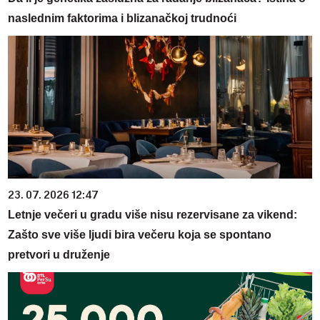
naslednim faktorima i blizanačkoj trudnoći
23. 07. 2026 12:47
Letnje večeri u gradu više nisu rezervisane za vikend:
Zašto sve više ljudi bira večeru koja se spontano
pretvori u druženje