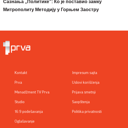
Сазнања „Политике”: Ко је поставио замку
Митрополиту Методију у Горњем Заостру
Kontakt
Impresum sajta
Prva
Uslovi korišćenja
Menadžment TV Prva
Prijava smetnji
Studio
Saopštenja
16:9 podešavanja
Politika privatnosti
Oglašavanje