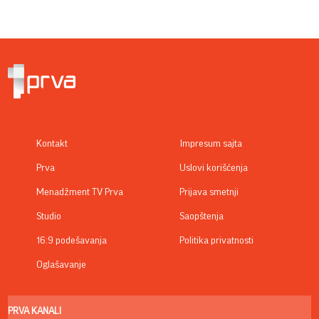
Kontakt
Impresum sajta
Prva
Uslovi korišćenja
Menadžment TV Prva
Prijava smetnji
Studio
Saopštenja
16:9 podešavanja
Politika privatnosti
Oglašavanje
PRVA KANALI