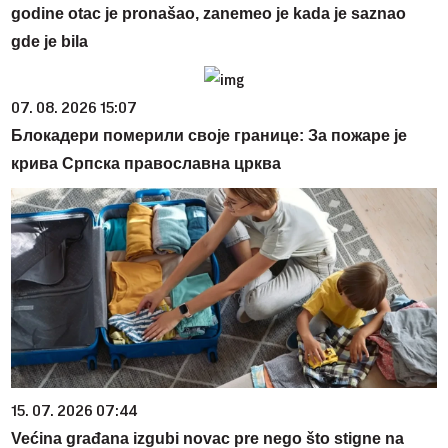
godine otac je pronašao, zanemeo je kada je saznao
gde je bila
07. 08. 2026 15:07
Блокадери померили своје границе: За пожаре је
крива Српска православна црква
15. 07. 2026 07:44
Većina građana izgubi novac pre nego što stigne na