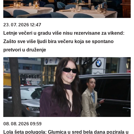
23. 07. 2026 12:47
Letnje večeri u gradu više nisu rezervisane za vikend:
Zašto sve više ljudi bira večeru koja se spontano
pretvori u druženje
08. 08. 2026 09:59
Lola šeta polugola: Glumica u sred bela dana pozirala u