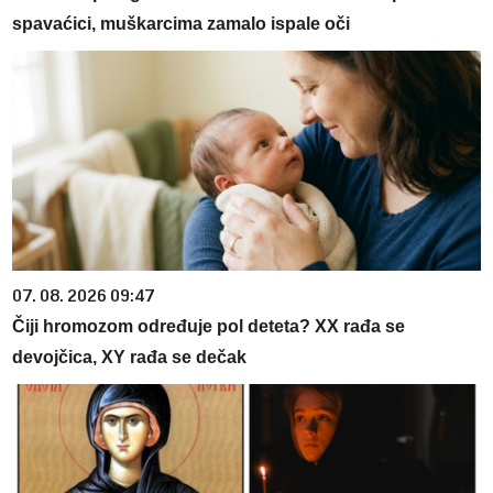
spavaćici, muškarcima zamalo ispale oči
07. 08. 2026 09:47
Čiji hromozom određuje pol deteta? XX rađa se
devojčica, XY rađa se dečak