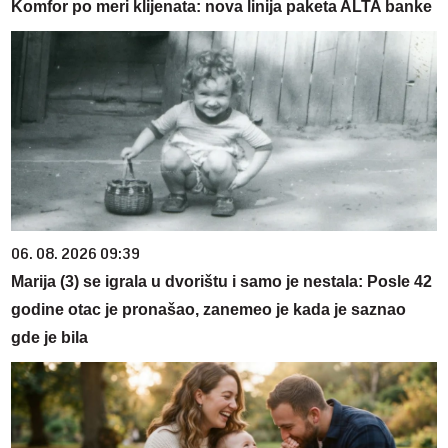
Komfor po meri klijenata: nova linija paketa ALTA banke
06. 08. 2026 09:39
Marija (3) se igrala u dvorištu i samo je nestala: Posle 42
godine otac je pronašao, zanemeo je kada je saznao
gde je bila