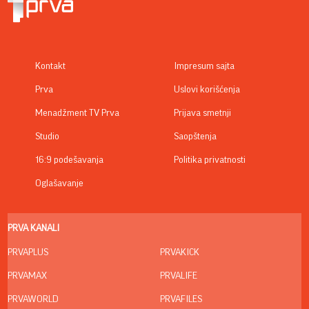
Kontakt
Impresum sajta
Prva
Uslovi korišćenja
Menadžment TV Prva
Prijava smetnji
Studio
Saopštenja
16:9 podešavanja
Politika privatnosti
Oglašavanje
PRVA KANALI
PRVAPLUS
PRVAKICK
PRVAMAX
PRVALIFE
PRVAWORLD
PRVAFILES