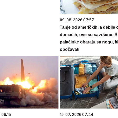
09. 08. 2026 07:57
Tanje od američkih, a deblje 
domaćih, ove su savršene: 
palačinke obaraju sa nogu, kl
obožavati
 08:15
15. 07. 2026 07:44