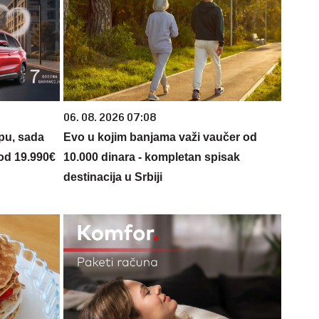
06. 08. 2026 07:08
opu, sada
Evo u kojim banjama važi vaučer od
 od 19.990€
10.000 dinara - kompletan spisak
destinacija u Srbiji