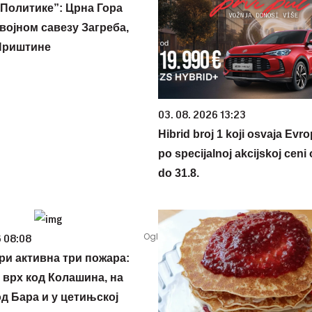
Политике”: Црна Гора
војном савезу Загреба,
Приштине
03. 08. 2026 13:23
Hibrid broj 1 koji osvaja Evr
po specijalnoj akcijskoj ceni
do 31.8.
6 08:08
ори активна три пожара:
 врх код Колашина, на
д Бара и у цетињској