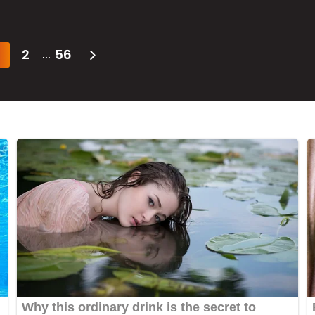
2
56
...