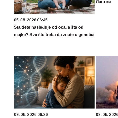
Ластви
05. 08. 2026 06:45
Šta dete nasleđuje od oca, a šta od
majke? Sve što treba da znate o genetici
09. 08. 2026 06:26
09. 08. 2026