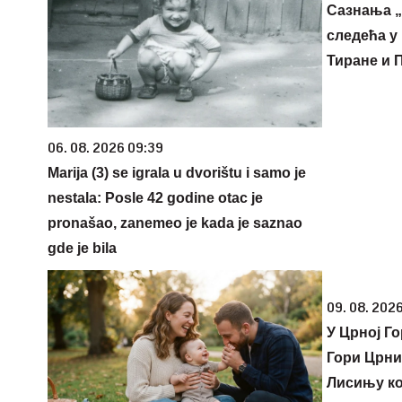
Сазнања „
следећа у 
Тиране и 
06. 08. 2026 09:39
Marija (3) se igrala u dvorištu i samo je
nestala: Posle 42 godine otac je
pronašao, zanemeo je kada je saznao
gde je bila
09. 08. 202
У Црној Г
Гори Црни
Лисињу ко