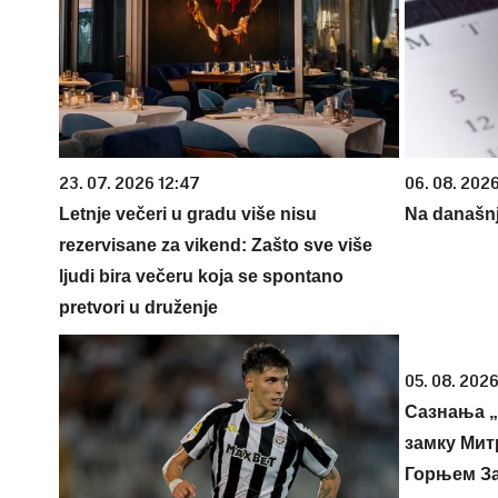
23. 07. 2026 12:47
06. 08. 202
Letnje večeri u gradu više nisu
Na današnj
rezervisane za vikend: Zašto sve više
ljudi bira večeru koja se spontano
pretvori u druženje
05. 08. 2026
Сазнања „
замку Мит
Горњем З