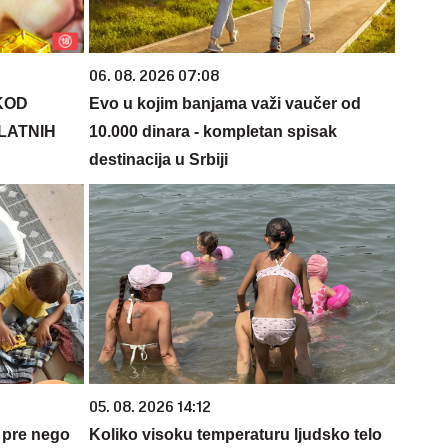
06. 08. 2026 07:08
KOD
Evo u kojim banjama važi vaučer od
PLATNIH
10.000 dinara - kompletan spisak
destinacija u Srbiji
05. 08. 2026 14:12
 pre nego
Koliko visoku temperaturu ljudsko telo