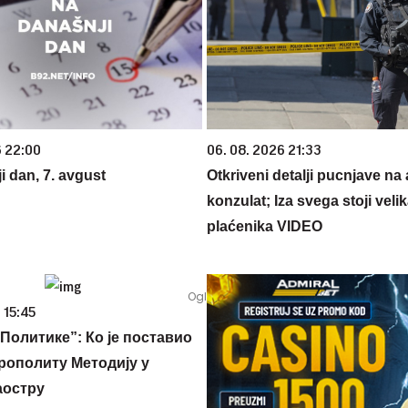
6 22:00
06. 08. 2026 21:33
i dan, 7. avgust
Otkriveni detalji pucnjave na
konzulat; Iza svega stoji veli
plaćenika VIDEO
 15:45
Политике”: Ко је поставио
рополиту Методију у
аостру