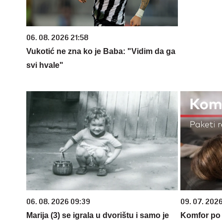
06. 08. 2026 21:58
Vukotić ne zna ko je Baba: "Vidim da ga
svi hvale"
06. 08. 2026 09:39
09. 07. 202
Marija (3) se igrala u dvorištu i samo je
Komfor po m