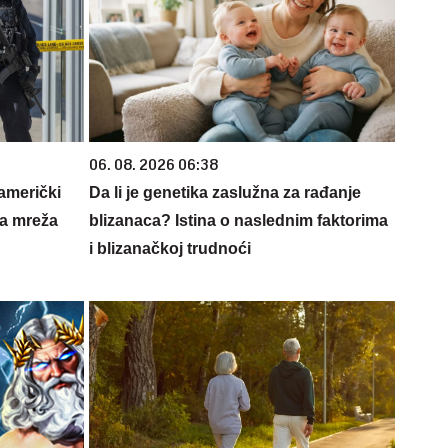
06. 08. 2026 06:38
 američki
Da li je genetika zaslužna za rađanje
ka mreža
blizanaca? Istina o naslednim faktorima
i blizanačkoj trudnoći