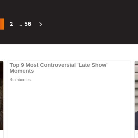
2
56
...