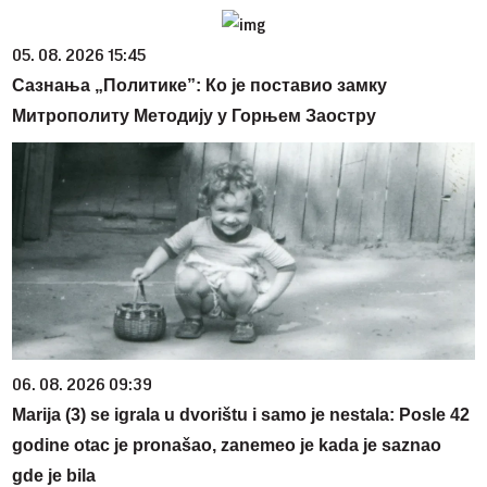
05. 08. 2026 15:45
Сазнања „Политике”: Ко је поставио замку
Митрополиту Методију у Горњем Заостру
06. 08. 2026 09:39
Marija (3) se igrala u dvorištu i samo je nestala: Posle 42
godine otac je pronašao, zanemeo je kada je saznao
gde je bila