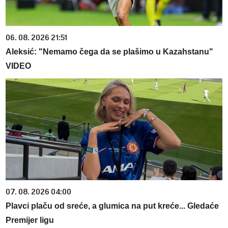
06. 08. 2026 21:51
Aleksić: "Nemamo čega da se plašimo u Kazahstanu"
VIDEO
07. 08. 2026 04:00
Plavci plaču od sreće, a glumica na put kreće... Gledaće
Premijer ligu