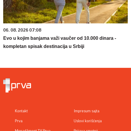
06. 08. 2026 07:08
Evo u kojim banjama važi vaučer od 10.000 dinara -
kompletan spisak destinacija u Srbiji
Kontakt
Impresum sajta
Prva
Uslovi korišćenja
Menadžment TV Prva
Prijava smetnji