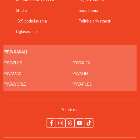
Studio
Saopštenja
16:9 podešavanja
Politika privatnosti
Oglašavanje
PRVA KANALI
PRVAPLUS
PRVAKICK
PRVAMAX
PRVALIFE
PRVAWORLD
PRVAFILES
Pratite nas