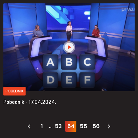
POBEDNIK
Pobednik - 17.04.2024.
1
53
54
55
56
...