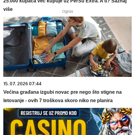
25.000 kupaca već kupuje uz PerSu Extra. A ti? Saznaj
više
15. 07. 2026 07:44
Većina građana izgubi novac pre nego što stigne na
letovanje - ovih 7 troškova skoro niko ne planira