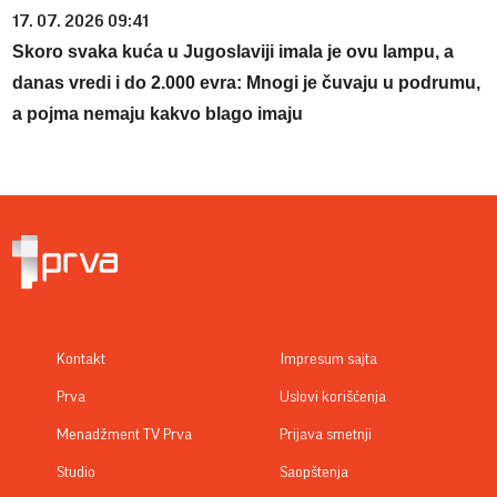
17. 07. 2026 09:41
Skoro svaka kuća u Jugoslaviji imala je ovu lampu, a
danas vredi i do 2.000 evra: Mnogi je čuvaju u podrumu,
a pojma nemaju kakvo blago imaju
Kontakt
Impresum sajta
Prva
Uslovi korišćenja
Menadžment TV Prva
Prijava smetnji
Studio
Saopštenja