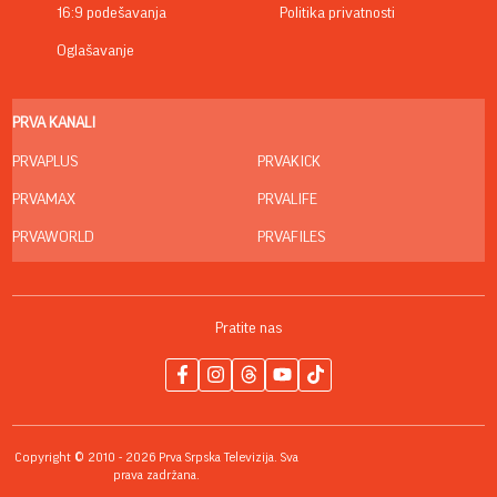
16:9 podešavanja
Politika privatnosti
Oglašavanje
PRVA KANALI
PRVAPLUS
PRVAKICK
PRVAMAX
PRVALIFE
PRVAWORLD
PRVAFILES
Pratite nas
Copyright © 2010 - 2026 Prva Srpska Televizija. Sva
prava zadržana.