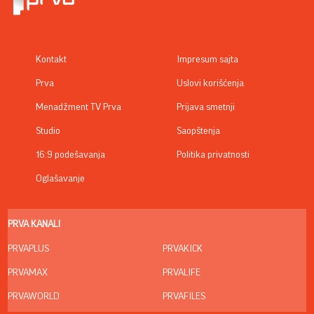
Kontakt
Impresum sajta
Prva
Uslovi korišćenja
Menadžment TV Prva
Prijava smetnji
Studio
Saopštenja
16:9 podešavanja
Politika privatnosti
Oglašavanje
PRVA KANALI
PRVAPLUS
PRVAKICK
PRVAMAX
PRVALIFE
PRVAWORLD
PRVAFILES