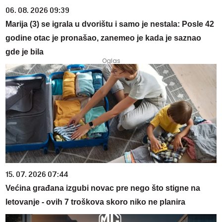
06. 08. 2026 09:39
Marija (3) se igrala u dvorištu i samo je nestala: Posle 42
godine otac je pronašao, zanemeo je kada je saznao
gde je bila
15. 07. 2026 07:44
Većina građana izgubi novac pre nego što stigne na
letovanje - ovih 7 troškova skoro niko ne planira