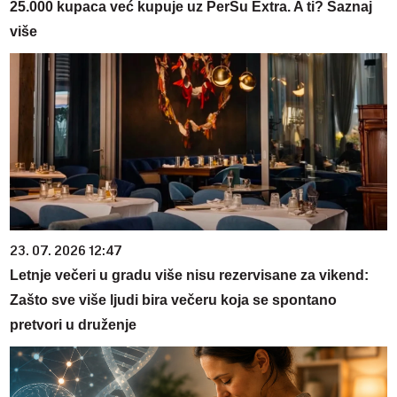
25.000 kupaca već kupuje uz PerSu Extra. A ti? Saznaj
više
23. 07. 2026 12:47
Letnje večeri u gradu više nisu rezervisane za vikend:
Zašto sve više ljudi bira večeru koja se spontano
pretvori u druženje