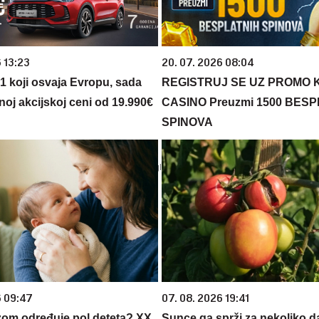
 13:23
20. 07. 2026 08:04
 1 koji osvaja Evropu, sada
REGISTRUJ SE UZ PROMO 
noj akcijskoj ceni od 19.990€
CASINO Preuzmi 1500 BES
SPINOVA
6 09:47
07. 08. 2026 19:41
zom određuje pol deteta? XX
Sunce ga sprži za nekoliko 