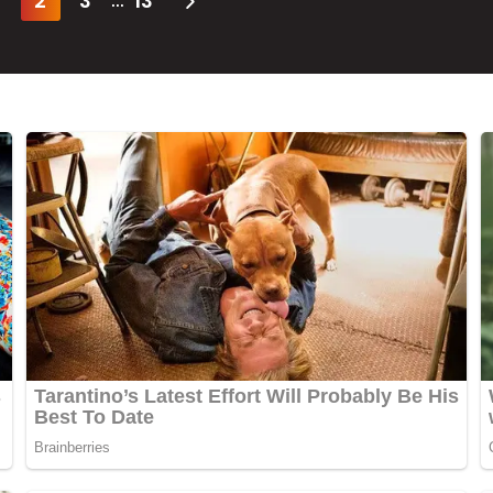
2
3
13
...