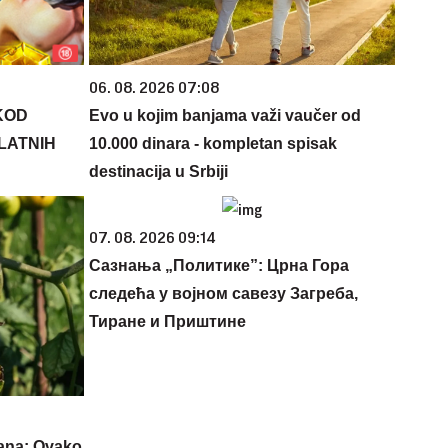
06. 08. 2026 07:08
KOD
Evo u kojim banjama važi vaučer od
PLATNIH
10.000 dinara - kompletan spisak
destinacija u Srbiji
07. 08. 2026 09:14
Сазнања „Политике”: Црна Гора
следећа у војном савезу Загреба,
Тиране и Приштине
dana: Ovako