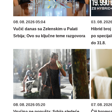
08. 08. 2026 05:04
03. 08. 2026
Vučić danas sa Zelenskim u Palati
Hibrid broj
Srbija; Ovo su ključne teme razgovora
po specijal
do 31.8.
08. 08. 2026 05:20
07. 08. 202
Vrućina ne popušta: Srbija sledeće
Čiji hromo