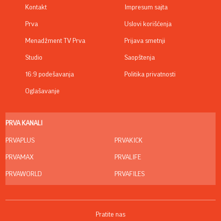
Kontakt
Impresum sajta
Prva
Uslovi korišćenja
Menadžment TV Prva
Prijava smetnji
Studio
Saopštenja
16:9 podešavanja
Politika privatnosti
Oglašavanje
PRVA KANALI
PRVAPLUS
PRVAKICK
PRVAMAX
PRVALIFE
PRVAWORLD
PRVAFILES
Pratite nas