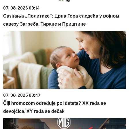
07. 08. 2026 09:14
Сазнања „Политике”: Црна Гора следећа у војном
савезу Загреба, Тиране и Приштине
07. 08. 2026 09:47
Čiji hromozom određuje pol deteta? XX rađa se
devojčica, XY rađa se dečak