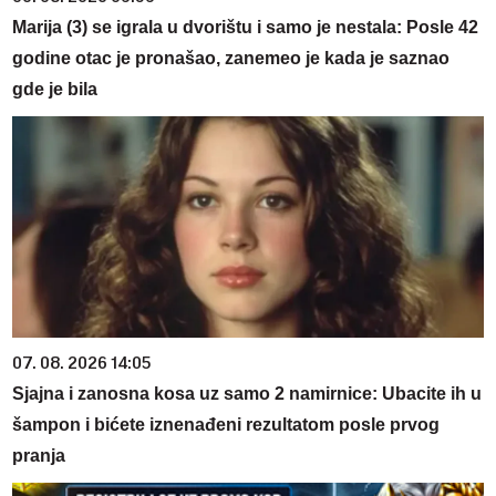
Marija (3) se igrala u dvorištu i samo je nestala: Posle 42
godine otac je pronašao, zanemeo je kada je saznao
gde je bila
07. 08. 2026 14:05
Sjajna i zanosna kosa uz samo 2 namirnice: Ubacite ih u
šampon i bićete iznenađeni rezultatom posle prvog
pranja