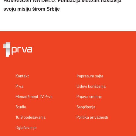
HUMANOST NA DELU: Fondacija Mozzart nastavlja
svoju misiju širom Srbije
Kontakt
Impresum sajta
Prva
Uslovi korišćenja
Menadžment TV Prva
Prijava smetnji
Studio
Saopštenja
16:9 podešavanja
Politika privatnosti
Oglašavanje