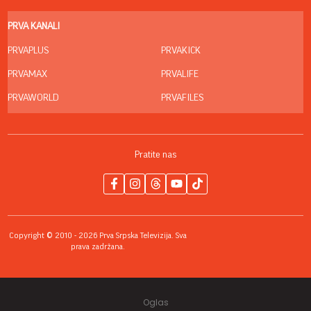
PRVA KANALI
PRVAPLUS
PRVAKICK
PRVAMAX
PRVALIFE
PRVAWORLD
PRVAFILES
Pratite nas
Copyright © 2010 - 2026 Prva Srpska Televizija. Sva
prava zadržana.