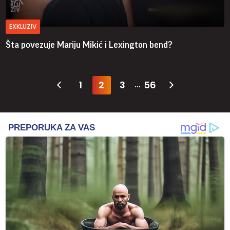
EXKLUZIV
Šta povezuje Mariju Mikić i Lexington bend?
1
2
3
56
...