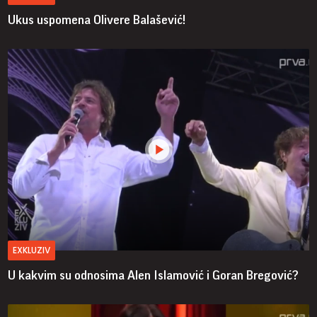
Ukus uspomena Olivere Balašević!
EXKLUZIV
U kakvim su odnosima Alen Islamović i Goran Bregović?