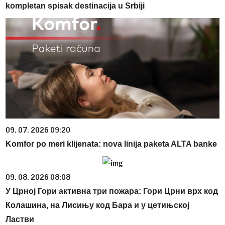
kompletan spisak destinacija u Srbiji
09. 07. 2026 09:20
Komfor po meri klijenata: nova linija paketa ALTA banke
09. 08. 2026 08:08
У Црној Гори активна три пожара: Гори Црни врх код
Колашина, на Лисињу код Бара и у цетињској
Ластви