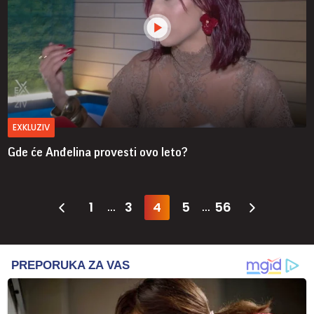
EXKLUZIV
Gde će Anđelina provesti ovo leto?
1
3
4
5
56
...
...