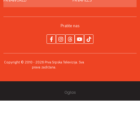
PRVAWORLD
PRVAFILES
Pratite nas
Copyright © 2010 - 2026 Prva Srpska Televizija. Sva
prava zadržana.