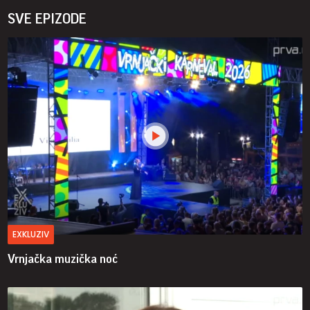
SVE EPIZODE
EXKLUZIV
Vrnjačka muzička noć