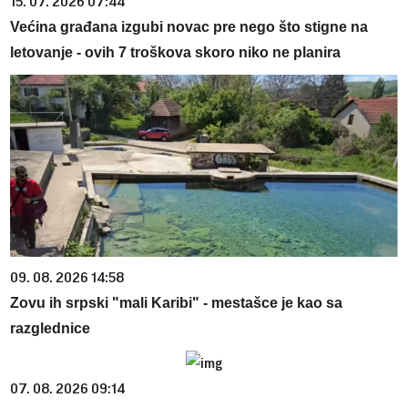
15. 07. 2026 07:44
Većina građana izgubi novac pre nego što stigne na
letovanje - ovih 7 troškova skoro niko ne planira
09. 08. 2026 14:58
Zovu ih srpski "mali Karibi" - mestašce je kao sa
razglednice
07. 08. 2026 09:14