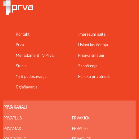
Kontakt
Impresum sajta
Prva
Uslovi korišćenja
Menadžment TV Prva
Prijava smetnji
Studio
Saopštenja
16:9 podešavanja
Politika privatnosti
Oglašavanje
PRVA KANALI
PRVAPLUS
PRVAKICK
PRVAMAX
PRVALIFE