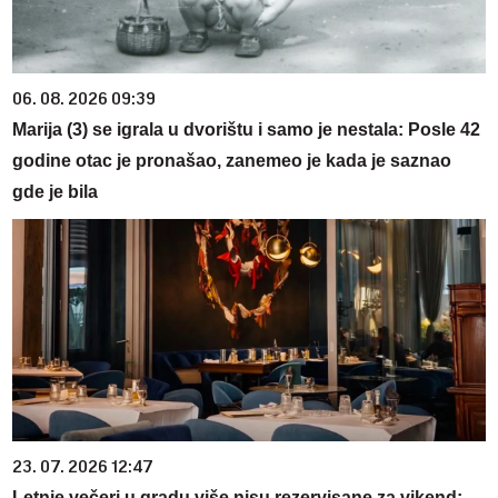
06. 08. 2026 09:39
Marija (3) se igrala u dvorištu i samo je nestala: Posle 42
godine otac je pronašao, zanemeo je kada je saznao
gde je bila
23. 07. 2026 12:47
Letnje večeri u gradu više nisu rezervisane za vikend: