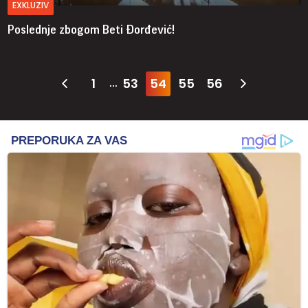
EXKLUZIV
Poslednje zbogom Beti Đorđević!
1
53
54
55
56
...