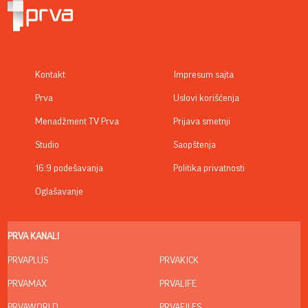
Kontakt
Impresum sajta
Prva
Uslovi korišćenja
Menadžment TV Prva
Prijava smetnji
Studio
Saopštenja
16:9 podešavanja
Politika privatnosti
Oglašavanje
PRVA KANALI
PRVAPLUS
PRVAKICK
PRVAMAX
PRVALIFE
PRVAWORLD
PRVAFILES