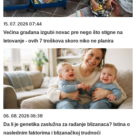
15. 07. 2026 07:44
Većina građana izgubi novac pre nego što stigne na
letovanje - ovih 7 troškova skoro niko ne planira
06. 08. 2026 06:38
Da li je genetika zaslužna za rađanje blizanaca? Istina o
naslednim faktorima i blizanačkoj trudnoći