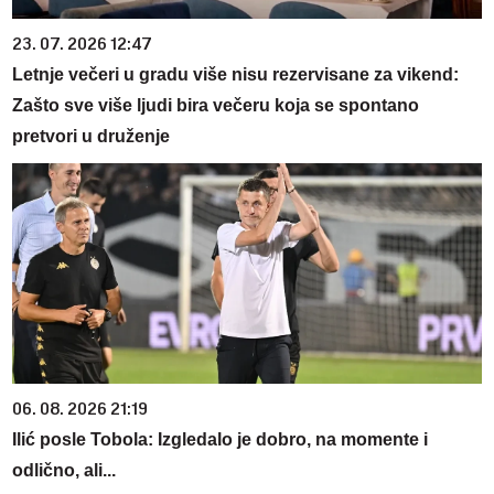
23. 07. 2026 12:47
Letnje večeri u gradu više nisu rezervisane za vikend:
Zašto sve više ljudi bira večeru koja se spontano
pretvori u druženje
06. 08. 2026 21:19
Ilić posle Tobola: Izgledalo je dobro, na momente i
odlično, ali...