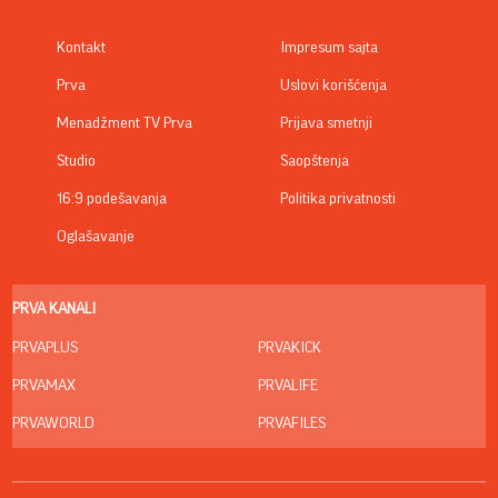
Kontakt
Impresum sajta
Prva
Uslovi korišćenja
Menadžment TV Prva
Prijava smetnji
Studio
Saopštenja
16:9 podešavanja
Politika privatnosti
Oglašavanje
PRVA KANALI
PRVAPLUS
PRVAKICK
PRVAMAX
PRVALIFE
PRVAWORLD
PRVAFILES