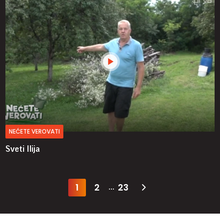
NEĆETE VEROVATI
Sveti Ilija
1
2
23
...