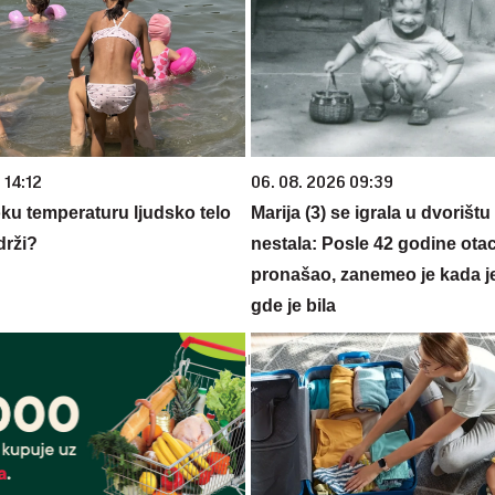
 14:12
06. 08. 2026 09:39
oku temperaturu ljudsko telo
Marija (3) se igrala u dvorištu
drži?
nestala: Posle 42 godine otac
pronašao, zanemeo je kada j
gde je bila