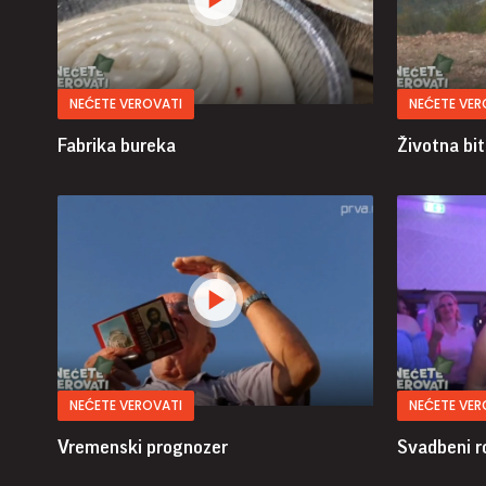
NEĆETE VEROVATI
NEĆETE VER
Fabrika bureka
Životna bi
NEĆETE VEROVATI
NEĆETE VER
Vremenski prognozer
Svadbeni 