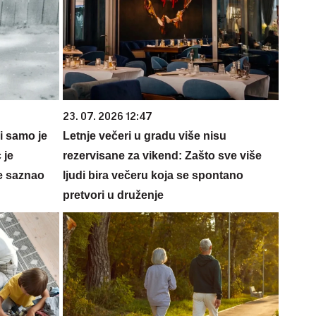
23. 07. 2026 12:47
 i samo je
Letnje večeri u gradu više nisu
 je
rezervisane za vikend: Zašto sve više
e saznao
ljudi bira večeru koja se spontano
pretvori u druženje