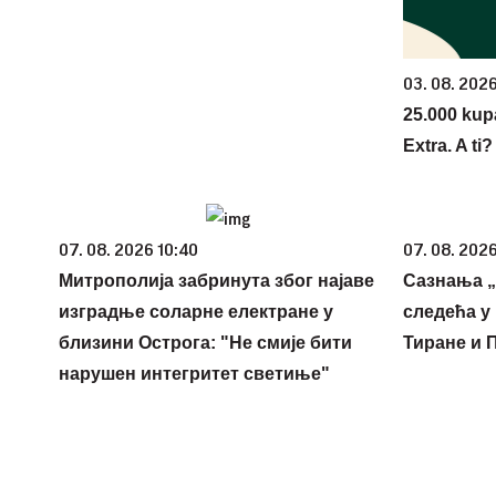
03. 08. 202
25.000 kup
Extra. A ti
07. 08. 2026 10:40
07. 08. 2026
Митрополија забринута због најаве
Сазнања „
изградње соларне електране у
следећа у 
близини Острога: "Не смије бити
Тиране и 
нарушен интегритет светиње"