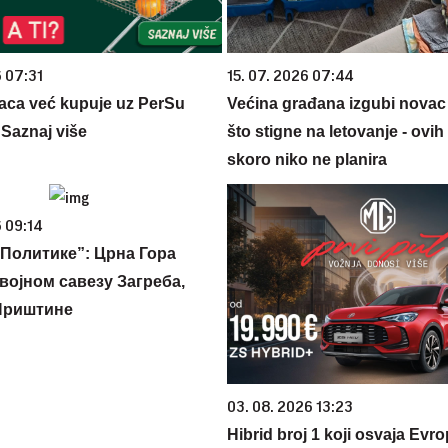
6 07:31
15. 07. 2026 07:44
aca već kupuje uz PerSu
Većina građana izgubi novac
? Saznaj više
što stigne na letovanje - ovih
skoro niko ne planira
 09:14
Политике”: Црна Гора
војном савезу Загреба,
Приштине
03. 08. 2026 13:23
Hibrid broj 1 koji osvaja Evr