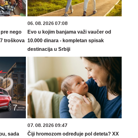
06. 08. 2026 07:08
 pre nego
Evo u kojim banjama važi vaučer od
 7 troškova
10.000 dinara - kompletan spisak
destinacija u Srbiji
07. 08. 2026 09:47
opu, sada
Čiji hromozom određuje pol deteta? XX