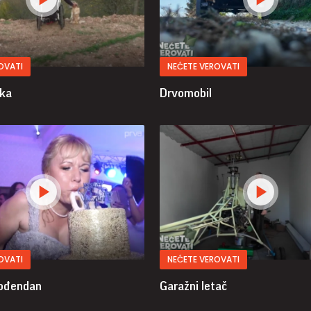
OVATI
NEĆETE VEROVATI
tka
Drvomobil
OVATI
NEĆETE VEROVATI
rođendan
Garažni letač