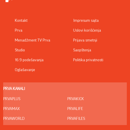
Kontakt
Impresum sajta
Prva
Uslovi korišćenja
Menadžment TV Prva
Prijava smetnji
Studio
Saopštenja
16:9 podešavanja
Politika privatnosti
Oglašavanje
PRVA KANALI
PRVAPLUS
PRVAKICK
PRVAMAX
PRVALIFE
PRVAWORLD
PRVAFILES