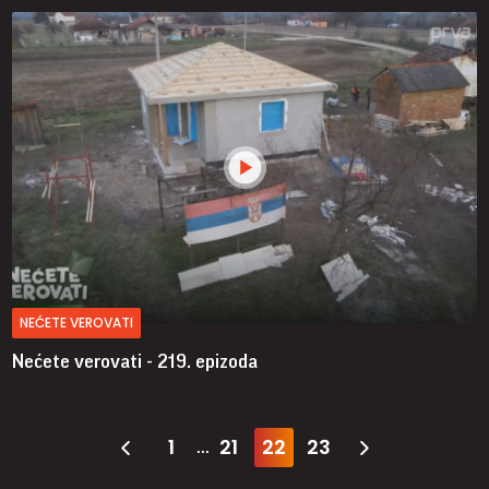
NEĆETE VEROVATI
Nećete verovati - 219. epizoda
1
21
22
23
...