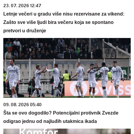
23. 07. 2026 12:47
Letnje večeri u gradu više nisu rezervisane za vikend:
Zašto sve više ljudi bira večeru koja se spontano
pretvori u druženje
09. 08. 2026 05:40
Šta se ovo dogodilo? Potencijalni protivnik Zvezde
odigrao jednu od najluđih utakmica ikada