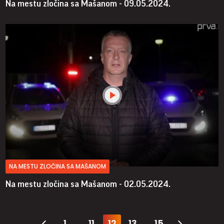
Na mestu zločina sa Mašanom - 09.05.2024.
NA MESTU ZLOČINA SA MAŠANOM
Na mestu zločina sa Mašanom - 02.05.2024.
1
11
12
13
15
...
...