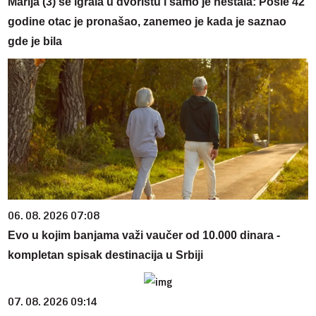
Marija (3) se igrala u dvorištu i samo je nestala: Posle 42
godine otac je pronašao, zanemeo je kada je saznao
gde je bila
06. 08. 2026 07:08
Evo u kojim banjama važi vaučer od 10.000 dinara -
kompletan spisak destinacija u Srbiji
07. 08. 2026 09:14