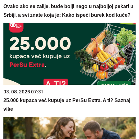
Ovako ako se zalije, bude bolji nego u najboljoj pekari u
Srbiji, a svi znate koja je: Kako ispeći burek kod kuće?
03. 08. 2026 07:31
25.000 kupaca već kupuje uz PerSu Extra. A ti? Saznaj
više