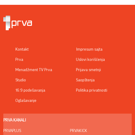
Kontakt
Impresum sajta
Prva
Uslovi korišćenja
Menadžment TV Prva
Prijava smetnji
Studio
Saopštenja
16:9 podešavanja
Politika privatnosti
Oglašavanje
PRVA KANALI
PRVAPLUS
PRVAKICK