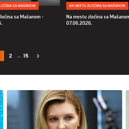
ZLOČINA SA MAŠANOM
NA MESTU ZLOČINA SA MAŠANOM
ločina sa Mašanom -
Na mestu zločina sa Mašanom
.
07.06.2026.
2
15
...