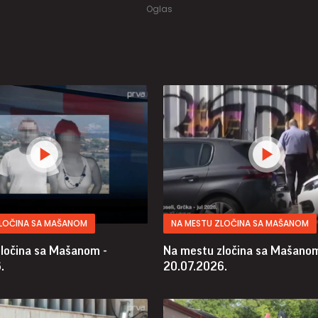
ZLOČINA SA MAŠANOM
NA MESTU ZLOČINA SA MAŠANOM
ločina sa Mašanom -
Na mestu zločina sa Mašanom
.
20.07.2026.