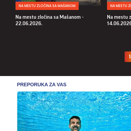
NA MESTU ZLOČINA SA MAŠANOM
NA MESTU 
Na mestu zločina sa Mašanom -
Na mestu z
22.06.2026.
14.06.2026
1