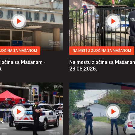
ZLOČINA SA MAŠANOM
NA MESTU ZLOČINA SA MAŠANOM
ločina sa Mašanom -
Na mestu zločina sa Mašanom
.
28.06.2026.