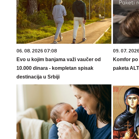
06. 08. 2026 07:08
09. 07. 202
Evo u kojim banjama važi vaučer od
Komfor po m
10.000 dinara - kompletan spisak
paketa AL
destinacija u Srbiji