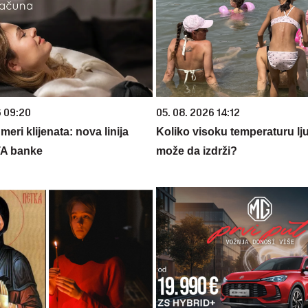
6 09:20
05. 08. 2026 14:12
eri klijenata: nova linija
Koliko visoku temperaturu lj
TA banke
može da izdrži?