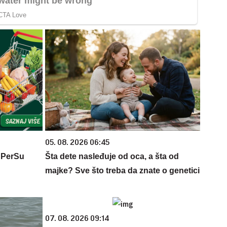
05. 08. 2026 06:45
 PerSu
Šta dete nasleđuje od oca, a šta od
majke? Sve što treba da znate o genetici
07. 08. 2026 09:14