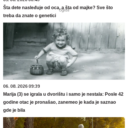
Šta dete nasleđuje od oca, a šta od majke? Sve što
treba da znate o genetici
06. 08. 2026 09:39
Marija (3) se igrala u dvorištu i samo je nestala: Posle 42
godine otac je pronašao, zanemeo je kada je saznao
gde je bila