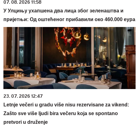
07. 08. 2026 11:58
У Улцињу ухапшена два лица због зеленаштва и
пријетњи: Од оштећеног прибавили око 460.000 еура
23. 07. 2026 12:47
Letnje večeri u gradu više nisu rezervisane za vikend:
Zašto sve više ljudi bira večeru koja se spontano
pretvori u druženje