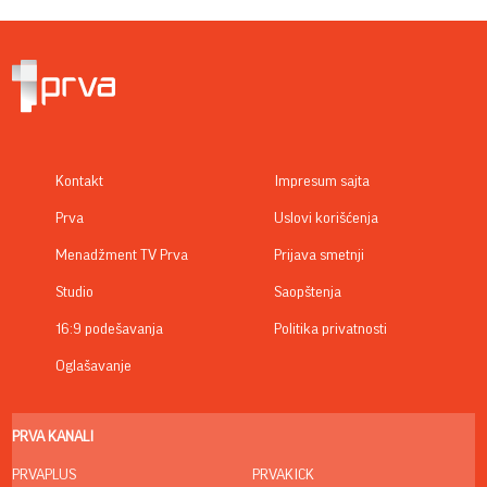
Kontakt
Impresum sajta
Prva
Uslovi korišćenja
Menadžment TV Prva
Prijava smetnji
Studio
Saopštenja
16:9 podešavanja
Politika privatnosti
Oglašavanje
PRVA KANALI
PRVAPLUS
PRVAKICK