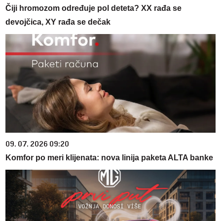
Čiji hromozom određuje pol deteta? XX rađa se
devojčica, XY rađa se dečak
09. 07. 2026 09:20
Komfor po meri klijenata: nova linija paketa ALTA banke