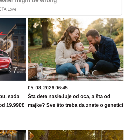
05. 08. 2026 06:45
opu, sada
Šta dete nasleđuje od oca, a šta od
 od 19.990€
majke? Sve što treba da znate o genetici