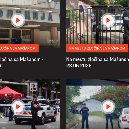
ZLOČINA SA MAŠANOM
NA MESTU ZLOČINA SA MAŠANOM
ločina sa Mašanom -
Na mestu zločina sa Mašanom
.
28.06.2026.