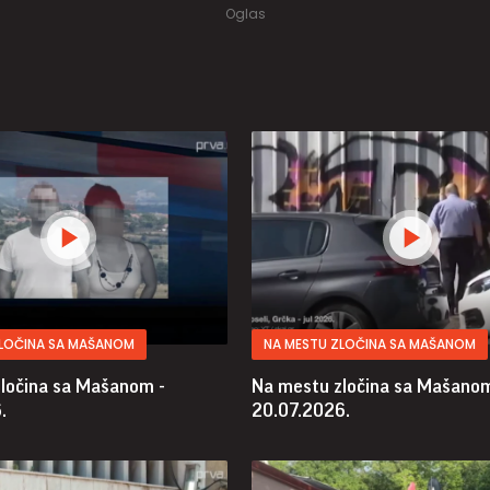
ZLOČINA SA MAŠANOM
NA MESTU ZLOČINA SA MAŠANOM
ločina sa Mašanom -
Na mestu zločina sa Mašanom
.
20.07.2026.