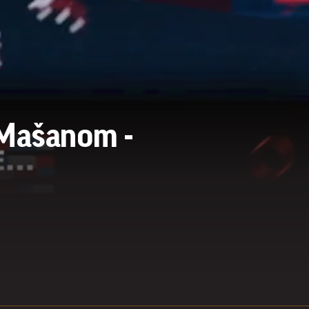
 Mašanom -