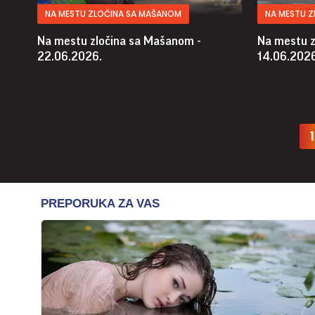
NA MESTU ZLOČINA SA MAŠANOM
NA MESTU 
Na mestu zločina sa Mašanom -
Na mestu z
22.06.2026.
14.06.2026
1