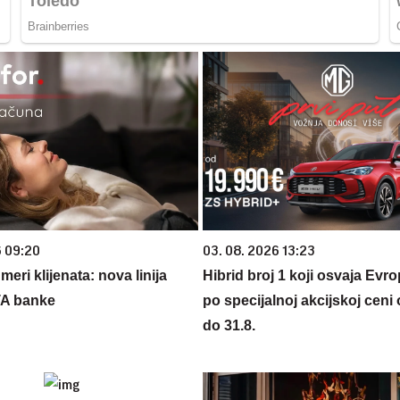
6 09:20
03. 08. 2026 13:23
eri klijenata: nova linija
Hibrid broj 1 koji osvaja Evr
TA banke
po specijalnoj akcijskoj ceni
do 31.8.