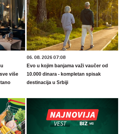
06. 08. 2026 07:08
su
Evo u kojim banjama važi vaučer od
sve više
10.000 dinara - kompletan spisak
ntano
destinacija u Srbiji