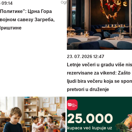
 09:14
Политике”: Црна Гора
војном савезу Загреба,
Приштине
23. 07. 2026 12:47
Letnje večeri u gradu više ni
rezervisane za vikend: Zašto 
ljudi bira večeru koja se spo
pretvori u druženje