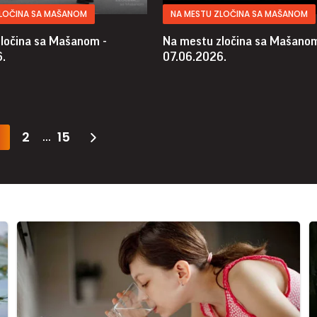
ZLOČINA SA MAŠANOM
NA MESTU ZLOČINA SA MAŠANOM
ločina sa Mašanom -
Na mestu zločina sa Mašanom
.
07.06.2026.
2
15
...