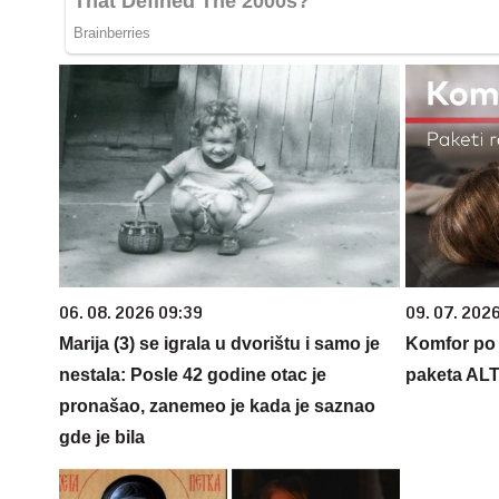
06. 08. 2026 09:39
09. 07. 202
Marija (3) se igrala u dvorištu i samo je
Komfor po m
nestala: Posle 42 godine otac je
paketa AL
pronašao, zanemeo je kada je saznao
gde je bila