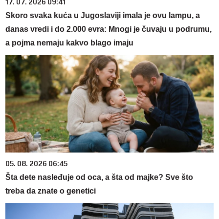
17. 07. 2026 09:41
Skoro svaka kuća u Jugoslaviji imala je ovu lampu, a
danas vredi i do 2.000 evra: Mnogi je čuvaju u podrumu,
a pojma nemaju kakvo blago imaju
05. 08. 2026 06:45
Šta dete nasleđuje od oca, a šta od majke? Sve što
treba da znate o genetici