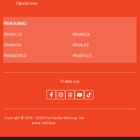
Oglašavanje
PRVA KANALI
PRVAPLUS
PRVAKICK
PRVAMAX
PRVALIFE
PRVAWORLD
PRVAFILES
Pratite nas
Copyright © 2010 - 2026 Prva Srpska Televizija. Sva
prava zadržana.