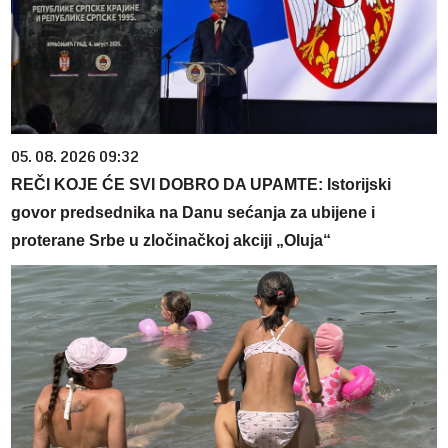
05. 08. 2026 09:32
REČI KOJE ĆE SVI DOBRO DA UPAMTE: Istorijski
govor predsednika na Danu sećanja za ubijene i
proterane Srbe u zločinačkoj akciji „Oluja“