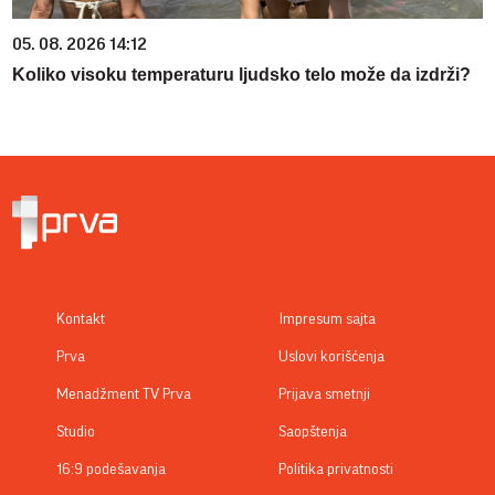
05. 08. 2026 14:12
Koliko visoku temperaturu ljudsko telo može da izdrži?
Kontakt
Impresum sajta
Prva
Uslovi korišćenja
Menadžment TV Prva
Prijava smetnji
Studio
Saopštenja
16:9 podešavanja
Politika privatnosti