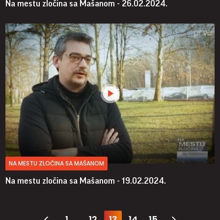
Na mestu zločina sa Mašanom - 26.02.2024.
NA MESTU ZLOČINA SA MAŠANOM
Na mestu zločina sa Mašanom - 19.02.2024.
1
12
13
14
15
...