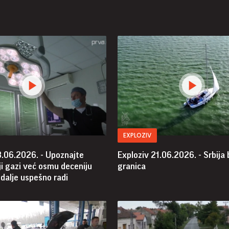
EXPLOZIV
8.06.2026. - Upoznajte
Exploziv 21.06.2026. - Srbija
i gazi već osmu deceniju
granica
i dalje uspešno radi