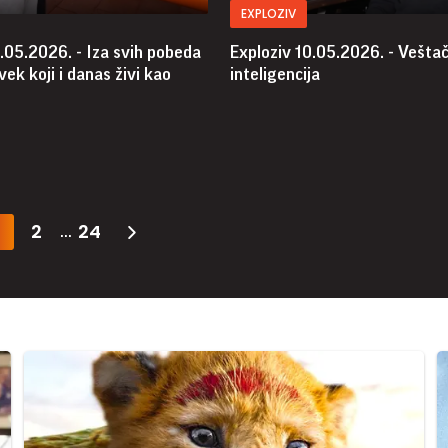
EXPLOZIV
.05.2026. - Iza svih pobeda
Exploziv 10.05.2026. - Vešta
vek koji i danas živi kao
inteligencija
2
24
...