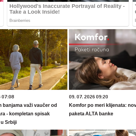
6 07:08
09. 07. 2026 09:20
m banjama važi vaučer od
Komfor po meri klijenata: nova
ara - kompletan spisak
paketa ALTA banke
u Srbiji