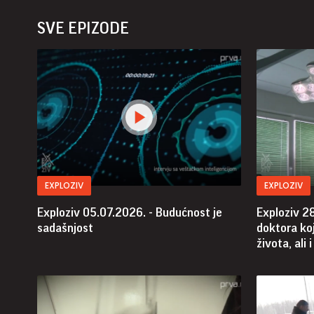
SVE EPIZODE
EXPLOZIV
EXPLOZIV
Exploziv 05.07.2026. - Budućnost je
Exploziv 2
sadašnjost
doktora koj
života, ali 