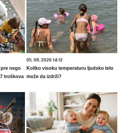
05. 08. 2026 14:12
 pre nego
Koliko visoku temperaturu ljudsko telo
 7 troškova
može da izdrži?