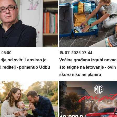
6 05:00
15. 07. 2026 07:44
rija od svih: Lansirao je
Većina građana izgubi novac
i reditelj - pomenuo Udbu
što stigne na letovanje - ovih
skoro niko ne planira