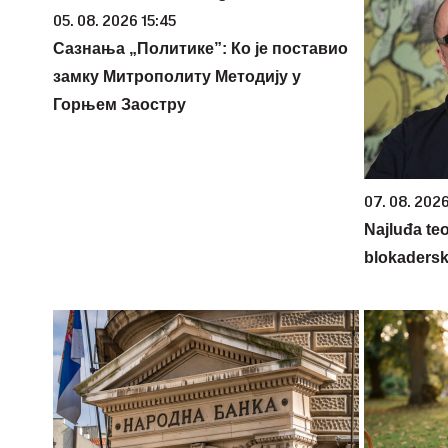
05. 08. 2026 15:45
Сазнања „Политике”: Ко је поставио
замку Митрополиту Методију у
Горњем Заостру
07. 08. 202
Najluđa teo
blokadersk