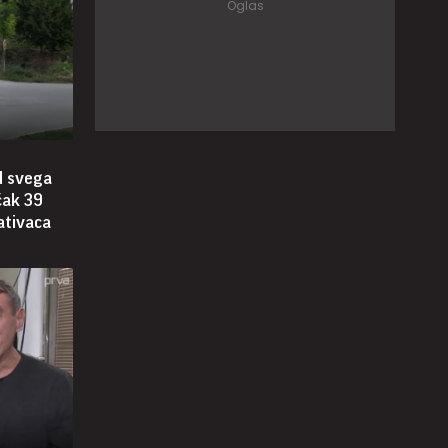
d svega
čak 39
ativaca