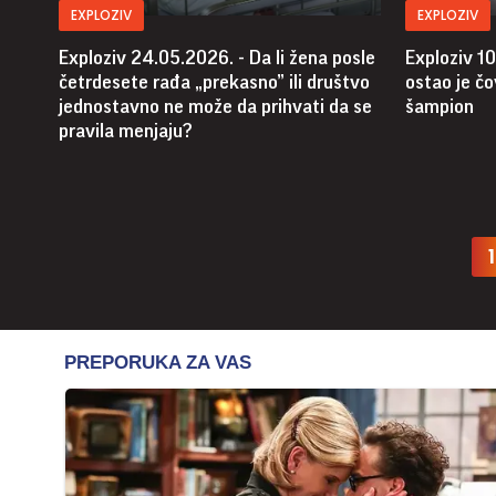
EXPLOZIV
EXPLOZIV
Exploziv 24.05.2026. - Da li žena posle
Exploziv 10
četrdesete rađa „prekasno” ili društvo
ostao je čo
jednostavno ne može da prihvati da se
šampion
pravila menjaju?
1