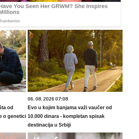
06. 08. 2026 07:08
šta od
Evo u kojim banjama važi vaučer od
 o genetici
10.000 dinara - kompletan spisak
destinacija u Srbiji