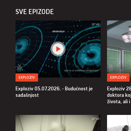
SVE EPIZODE
EXPLOZIV
EXPLOZIV
Exploziv 05.07.2026. - Budućnost je
Exploziv 2
sadašnjost
doktora koj
života, ali 