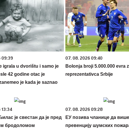
6 09:39
07. 08. 2026 09:40
se igrala u dvorištu i samo je
Bolonja broji 5.000.000 evra 
sle 42 godine otac je
reprezentativca Srbije
zanemeo je kada je saznao
 13:34
07. 08. 2026 09:28
илас је свестан да је пред
ЕУ позива чланице да више
им бродоломом
превенцију шумских пожар