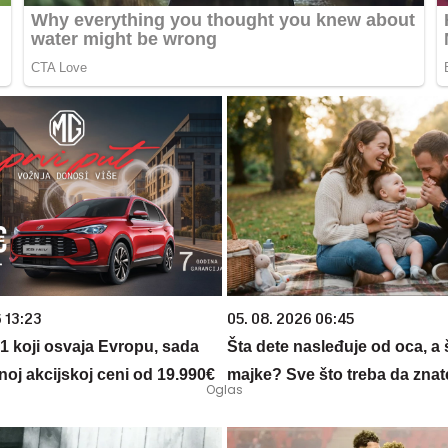
 13:23
05. 08. 2026 06:45
 1 koji osvaja Evropu, sada
Šta dete nasleđuje od oca, a 
noj akcijskoj ceni od 19.990€
majke? Sve što treba da znate