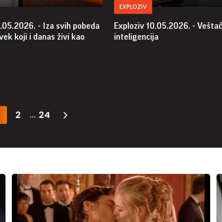
EXPLOZIV
.05.2026. - Iza svih pobeda
Exploziv 10.05.2026. - Vešta
vek koji i danas živi kao
inteligencija
2
24
...