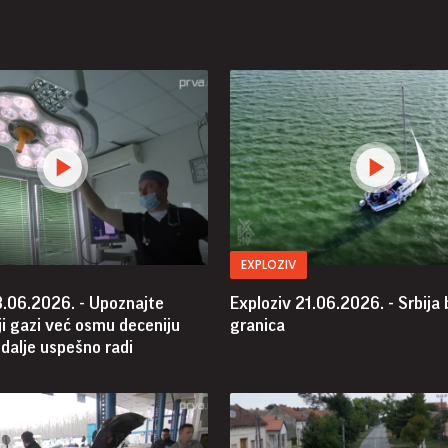
EXPLOZIV
8.06.2026. - Upoznajte
Exploziv 21.06.2026. - Srbija
i gazi već osmu deceniju
granica
i dalje uspešno radi