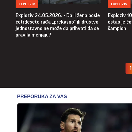
EXPLOZIV
EXPLOZIV
Exploziv 24.05.2026. - Da li žena posle
Exploziv 10
četrdesete rađa „prekasno” ili društvo
ostao je čo
jednostavno ne može da prihvati da se
šampion
pravila menjaju?
1