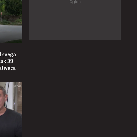
d svega
čak 39
ativaca