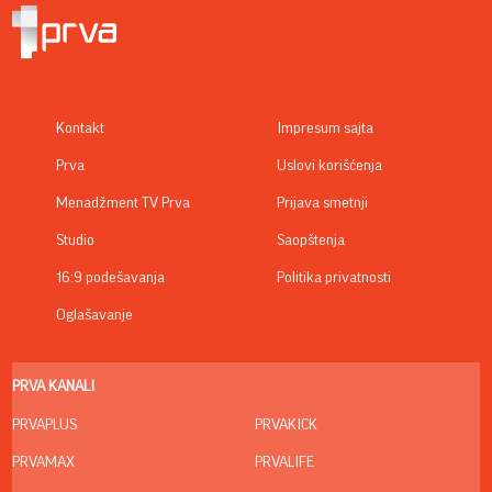
Kontakt
Impresum sajta
Prva
Uslovi korišćenja
Menadžment TV Prva
Prijava smetnji
Studio
Saopštenja
16:9 podešavanja
Politika privatnosti
Oglašavanje
PRVA KANALI
PRVAPLUS
PRVAKICK
PRVAMAX
PRVALIFE