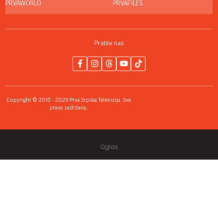
PRVAWORLD
PRVAFILES
Pratite nas
Copyright © 2010 - 2026 Prva Srpska Televizija. Sva
prava zadržana.