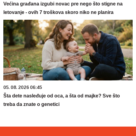
Većina građana izgubi novac pre nego što stigne na
letovanje - ovih 7 troškova skoro niko ne planira
05. 08. 2026 06:45
Šta dete nasleđuje od oca, a šta od majke? Sve što
treba da znate o genetici