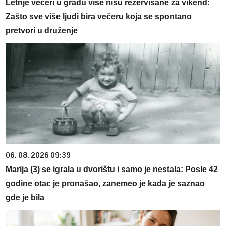
Letnje večeri u gradu više nisu rezervisane za vikend:
Zašto sve više ljudi bira večeru koja se spontano
pretvori u druženje
06. 08. 2026 09:39
Marija (3) se igrala u dvorištu i samo je nestala: Posle 42
godine otac je pronašao, zanemeo je kada je saznao
gde je bila