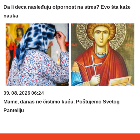
Da li deca nasleđuju otpornost na stres? Evo šta kaže
nauka
09. 08. 2026 06:24
Mame, danas ne čistimo kuću. Poštujemo Svetog
Panteliju