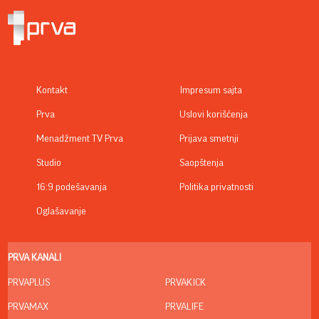
Kontakt
Impresum sajta
Prva
Uslovi korišćenja
Menadžment TV Prva
Prijava smetnji
Studio
Saopštenja
16:9 podešavanja
Politika privatnosti
Oglašavanje
PRVA KANALI
PRVAPLUS
PRVAKICK
PRVAMAX
PRVALIFE