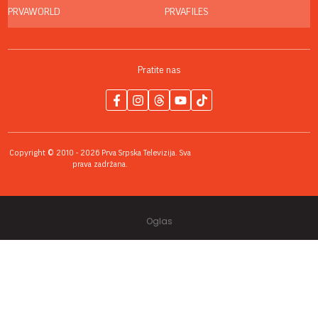
PRVAWORLD
PRVAFILES
Pratite nas
Copyright © 2010 - 2026 Prva Srpska Televizija. Sva
prava zadržana.