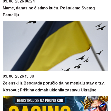
09. 08. 2026 06:24
Mame, danas ne čistimo kuću. Poštujemo Svetog
Panteliju
09. 08. 2026 13:08
Zelenski iz Beograda poručio da ne menjaju stav o tzv.
Kosovu; Priština odmah uklonila zastavu Ukrajine