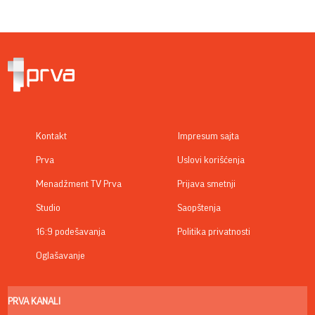
Kontakt
Impresum sajta
Prva
Uslovi korišćenja
Menadžment TV Prva
Prijava smetnji
Studio
Saopštenja
16:9 podešavanja
Politika privatnosti
Oglašavanje
PRVA KANALI