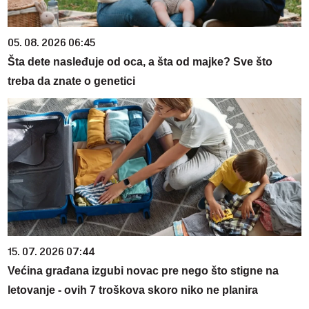
05. 08. 2026 06:45
Šta dete nasleđuje od oca, a šta od majke? Sve što
treba da znate o genetici
15. 07. 2026 07:44
Većina građana izgubi novac pre nego što stigne na
letovanje - ovih 7 troškova skoro niko ne planira