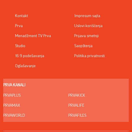
Kontakt
Impresum sajta
Prva
Uslovi korišćenja
Menadžment TV Prva
Prijava smetnji
Studio
Saopštenja
16:9 podešavanja
Politika privatnosti
Oglašavanje
PRVA KANALI
PRVAPLUS
PRVAKICK
PRVAMAX
PRVALIFE
PRVAWORLD
PRVAFILES