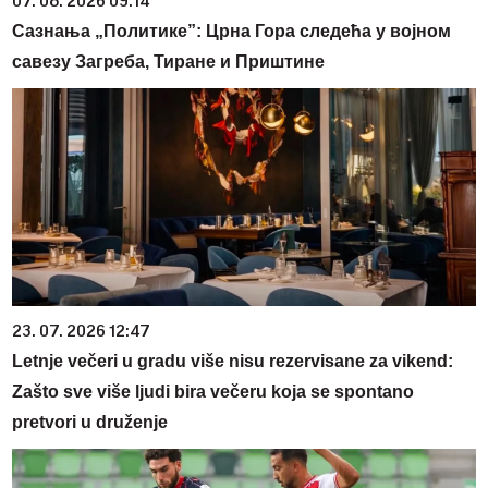
07. 08. 2026 09:14
Сазнања „Политике”: Црна Гора следећа у војном
савезу Загреба, Тиране и Приштине
23. 07. 2026 12:47
Letnje večeri u gradu više nisu rezervisane za vikend:
Zašto sve više ljudi bira večeru koja se spontano
pretvori u druženje