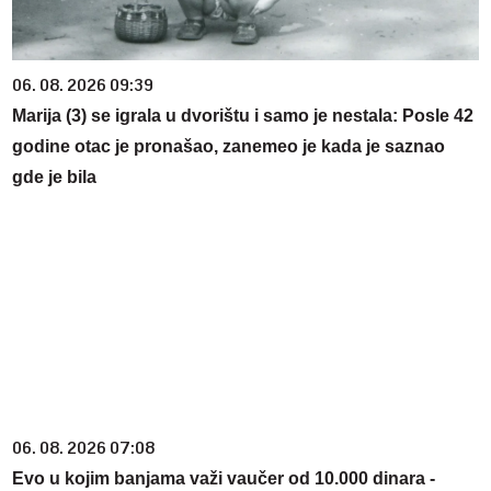
06. 08. 2026 09:39
Marija (3) se igrala u dvorištu i samo je nestala: Posle 42
godine otac je pronašao, zanemeo je kada je saznao
gde je bila
06. 08. 2026 07:08
Evo u kojim banjama važi vaučer od 10.000 dinara -