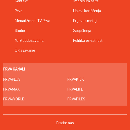
Kontakt
Impresum sajta
Prva
Uslovi korišćenja
Menadžment TV Prva
Prijava smetnji
Studio
Saopštenja
16:9 podešavanja
Politika privatnosti
Oglašavanje
PRVA KANALI
PRVAPLUS
PRVAKICK
PRVAMAX
PRVALIFE
PRVAWORLD
PRVAFILES
Pratite nas