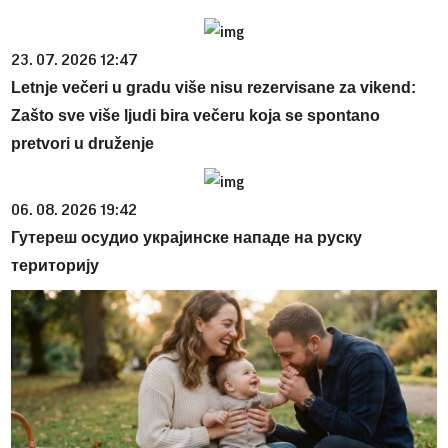
23. 07. 2026 12:47
Letnje večeri u gradu više nisu rezervisane za vikend:
Zašto sve više ljudi bira večeru koja se spontano
pretvori u druženje
06. 08. 2026 19:42
Гутереш осудио украјинске нападе на руску
територију