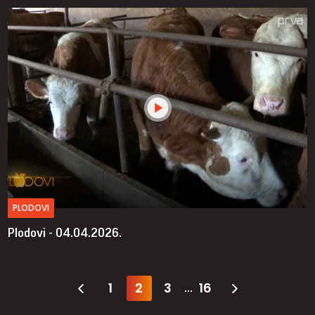
PLODOVI
Plodovi - 04.04.2026.
1
2
3
16
...