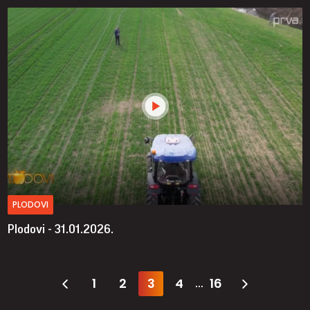
PLODOVI
Plodovi - 31.01.2026.
1
2
3
4
16
...