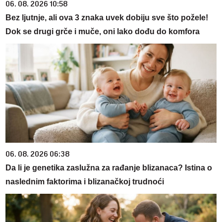
06. 08. 2026 10:58
Bez ljutnje, ali ova 3 znaka uvek dobiju sve što požele!
Dok se drugi grče i muče, oni lako dođu do komfora
06. 08. 2026 06:38
Da li je genetika zaslužna za rađanje blizanaca? Istina o
naslednim faktorima i blizanačkoj trudnoći