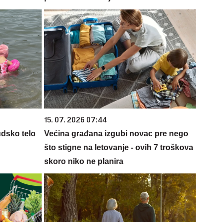
15. 07. 2026 07:44
udsko telo
Većina građana izgubi novac pre nego
što stigne na letovanje - ovih 7 troškova
skoro niko ne planira