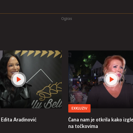
EXKLUZIV
 Edita Aradinović
Ćana nam je otkrila kako izgl
na točkovima