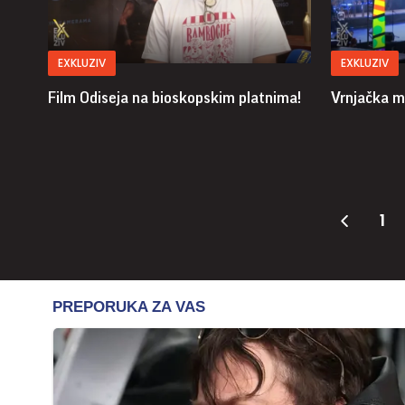
EXKLUZIV
EXKLUZIV
Film Odiseja na bioskopskim platnima!
Vrnjačka m
1