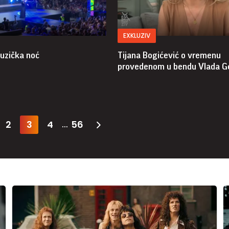
EXKLUZIV
uzička noć
Tijana Bogićević o vremenu
provedenom u bendu Vlada G
2
3
4
56
...