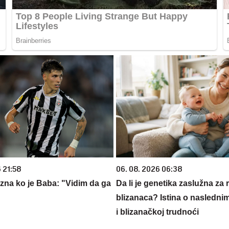
 21:58
06. 08. 2026 06:38
 zna ko je Baba: "Vidim da ga
Da li je genetika zaslužna za 
blizanaca? Istina o nasledni
i blizanačkoj trudnoći