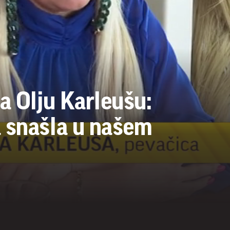
a Olju Karleušu:
 snašla u našem