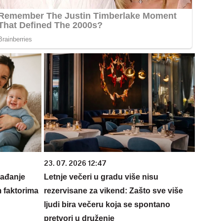
23. 07. 2026 12:47
rađanje
Letnje večeri u gradu više nisu
m faktorima
rezervisane za vikend: Zašto sve više
ljudi bira večeru koja se spontano
pretvori u druženje