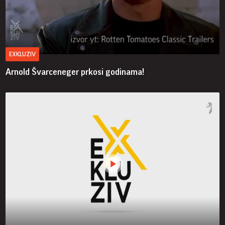
EXKLUZIV
Arnold Švarceneger prkosi godinama!