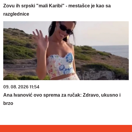
Zovu ih srpski "mali Karibi" - mestašce je kao sa
razglednice
09. 08. 2026 11:54
Ana Ivanović ovo sprema za ručak: Zdravo, ukusno i
brzo