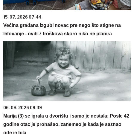
15. 07. 2026 07:44
Većina građana izgubi novac pre nego što stigne na
letovanje - ovih 7 troškova skoro niko ne planira
06. 08. 2026 09:39
Marija (3) se igrala u dvorištu i samo je nestala: Posle 42
godine otac je pronašao, zanemeo je kada je saznao
gde je bila