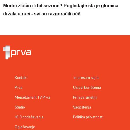
Modni zločin ili hit sezone? Pogledajte šta je glumica
držala u ruci - svi su razgoračili oči!
Kontakt
Impresum sajta
Prva
Uslovi korišćenja
Menadžment TV Prva
Prijava smetnji
Studio
Saopštenja
16:9 podešavanja
Politika privatnosti
Oglašavanje