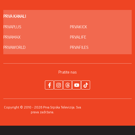
PRVA KANALI
PRVAPLUS
PRVAKICK
PRVAMAX
PRVALIFE
PRVAWORLD
PRVAFILES
Pratite nas
Copyright © 2010 - 2026 Prva Srpska Televizija. Sva
prava zadržana.