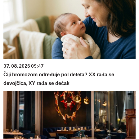
07. 08. 2026 09:47
Čiji hromozom određuje pol deteta? XX rađa se
devojčica, XY rađa se dečak