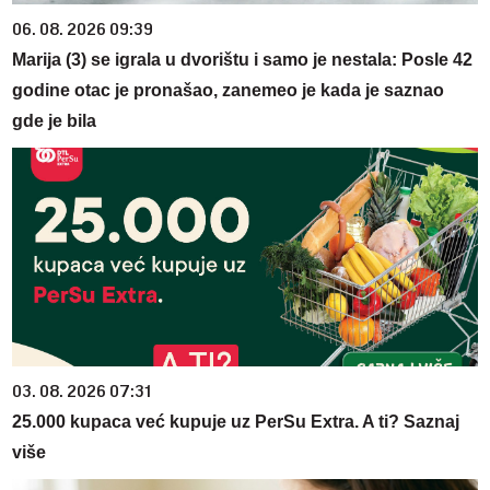
06. 08. 2026 09:39
Marija (3) se igrala u dvorištu i samo je nestala: Posle 42
godine otac je pronašao, zanemeo je kada je saznao
gde je bila
03. 08. 2026 07:31
25.000 kupaca već kupuje uz PerSu Extra. A ti? Saznaj
više