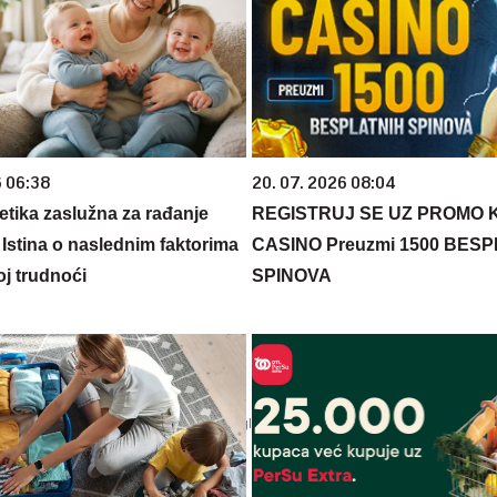
6 06:38
20. 07. 2026 08:04
netika zaslužna za rađanje
REGISTRUJ SE UZ PROMO 
 Istina o naslednim faktorima
CASINO Preuzmi 1500 BES
oj trudnoći
SPINOVA