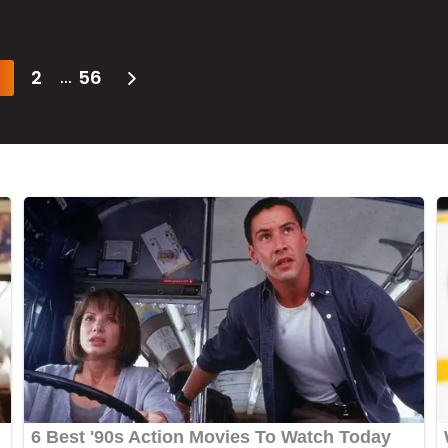
2
56
...