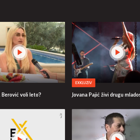
EXKLUZIV
Berović voli leto?
Jovana Pajić živi drugu mlado