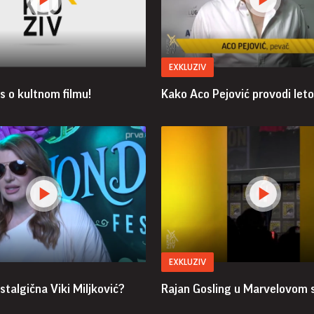
EXKLUZIV
s o kultnom filmu!
Kako Aco Pejović provodi let
EXKLUZIV
stalgična Viki Miljković?
Rajan Gosling u Marvelovom 