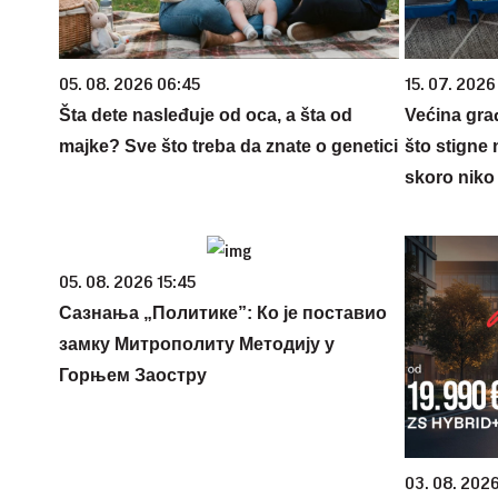
05. 08. 2026 06:45
15. 07. 2026
Šta dete nasleđuje od oca, a šta od
Većina gra
majke? Sve što treba da znate o genetici
što stigne 
skoro niko 
05. 08. 2026 15:45
Сазнања „Политике”: Ко је поставио
замку Митрополиту Методију у
Горњем Заостру
03. 08. 2026