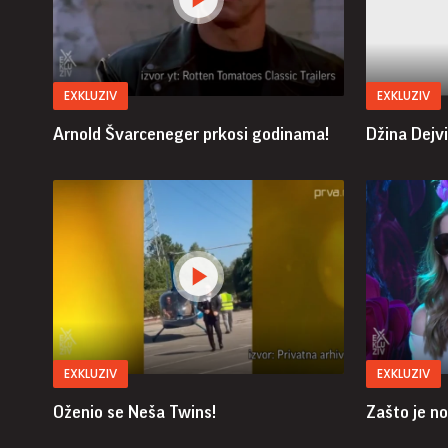
EXKLUZIV
EXKLUZIV
Arnold Švarceneger prkosi godinama!
Džina Dejvi
EXKLUZIV
EXKLUZIV
Oženio se Neša Twins!
Zašto je no