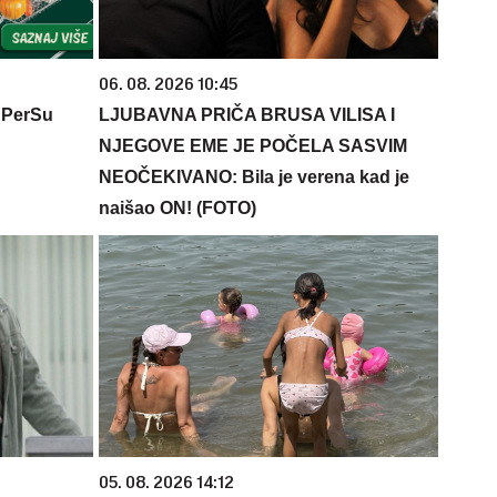
06. 08. 2026 10:45
 PerSu
LJUBAVNA PRIČA BRUSA VILISA I
NJEGOVE EME JE POČELA SASVIM
NEOČEKIVANO: Bila je verena kad je
naišao ON! (FOTO)
05. 08. 2026 14:12