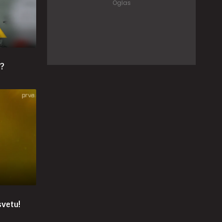
o?
svetu!