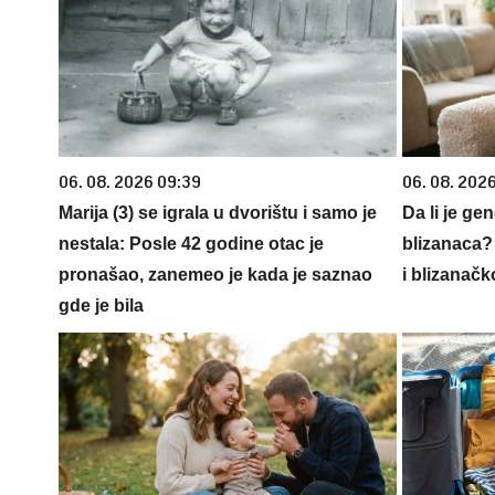
06. 08. 2026 09:39
06. 08. 202
Marija (3) se igrala u dvorištu i samo je
Da li je ge
nestala: Posle 42 godine otac je
blizanaca?
pronašao, zanemeo je kada je saznao
i blizanačk
gde je bila