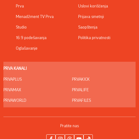
Prva
Uslovi korišćenja
Menadžment TV Prva
Prijava smetnji
Studio
Saopštenja
16:9 podešavanja
Politika privatnosti
Oglašavanje
PRVA KANALI
PRVAPLUS
PRVAKICK
PRVAMAX
PRVALIFE
PRVAWORLD
PRVAFILES
Pratite nas