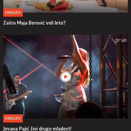
EXKLUZIV
Zašto Maja Berović voli leto?
EXKLUZIV
Jovana Pajić živi drugu mladost!