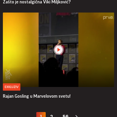
Zašto je nostalgična Viki Miljković?
EXKLUZIV
Rajan Gosling u Marvelovom svetu!
1
2
56
...