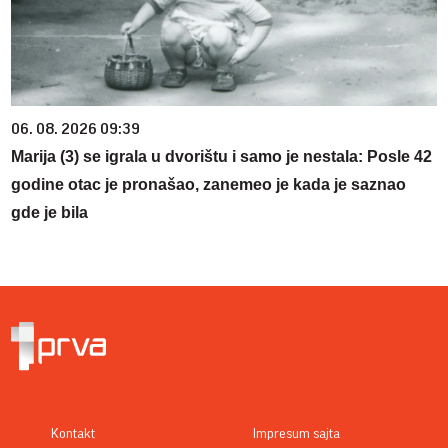
06. 08. 2026 09:39
Marija (3) se igrala u dvorištu i samo je nestala: Posle 42
godine otac je pronašao, zanemeo je kada je saznao
gde je bila
Kontakt
Impresum sajta