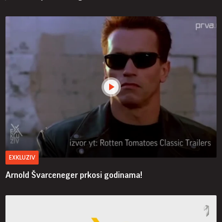
EXKLUZIV
Arnold Švarceneger prkosi godinama!