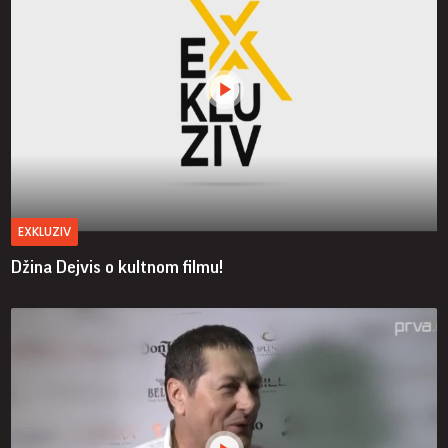
EXKLUZIV
Džina Dejvis o kultnom filmu!