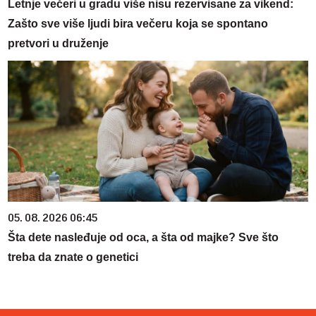
Letnje večeri u gradu više nisu rezervisane za vikend:
Zašto sve više ljudi bira večeru koja se spontano
pretvori u druženje
05. 08. 2026 06:45
Šta dete nasleđuje od oca, a šta od majke? Sve što
treba da znate o genetici