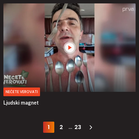
NEĆETE VEROVATI
Ljudski magnet
1
2
23
...