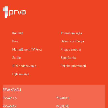
Kontakt
Impresum sajta
Prva
Uslovi korišćenja
Menadžment TV Prva
Prijava smetnji
Studio
Saopštenja
16:9 podešavanja
Politika privatnosti
Oglašavanje
PRVA KANALI
PRVAPLUS
PRVAKICK
PRVAMAX
PRVALIFE