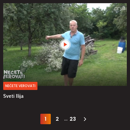
NEĆETE VEROVATI
Sveti Ilija
1
2
23
...