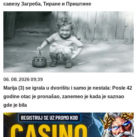
савезу Загреба, Тиране и Приштине
06. 08. 2026 09:39
Marija (3) se igrala u dvorištu i samo je nestala: Posle 42
godine otac je pronašao, zanemeo je kada je saznao
gde je bila