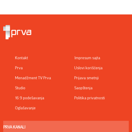
Kontakt
Impresum sajta
Prva
Uslovi korišćenja
Menadžment TV Prva
Prijava smetnji
Studio
Saopštenja
16:9 podešavanja
Politika privatnosti
Oglašavanje
PRVA KANALI