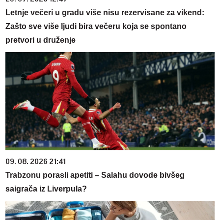
Letnje večeri u gradu više nisu rezervisane za vikend:
Zašto sve više ljudi bira večeru koja se spontano
pretvori u druženje
09. 08. 2026 21:41
Trabzonu porasli apetiti – Salahu dovode bivšeg
saigrača iz Liverpula?