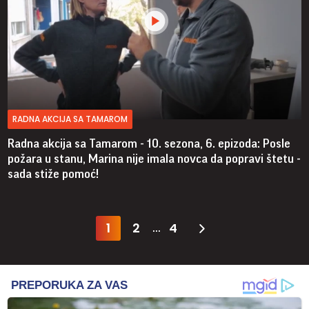
RADNA AKCIJA SA TAMAROM
Radna akcija sa Tamarom - 10. sezona, 6. epizoda: Posle
požara u stanu, Marina nije imala novca da popravi štetu -
sada stiže pomoć!
1
2
4
...