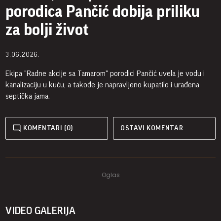
porodica Pančić dobija priliku
za bolji život
3.06.2026.
Ekipa "Radne akcije sa Tamarom" porodici Pančić uvela je vodu i
kanalizaciju u kuću, a takođe je napravljeno kupatilo i urađena
septička jama.
KOMENTARI (0)
OSTAVI KOMENTAR
VIDEO GALERIJA