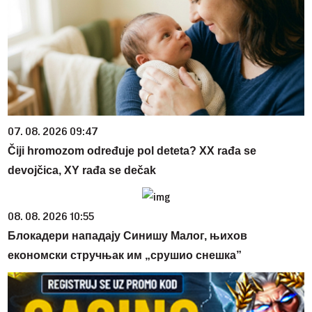
07. 08. 2026 09:47
Čiji hromozom određuje pol deteta? XX rađa se
devojčica, XY rađa se dečak
08. 08. 2026 10:55
Блокадери нападају Синишу Малог, њихов
економски стручњак им „срушио снешка”