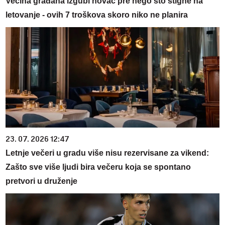
Većina građana izgubi novac pre nego što stigne na
letovanje - ovih 7 troškova skoro niko ne planira
23. 07. 2026 12:47
Letnje večeri u gradu više nisu rezervisane za vikend:
Zašto sve više ljudi bira večeru koja se spontano
pretvori u druženje