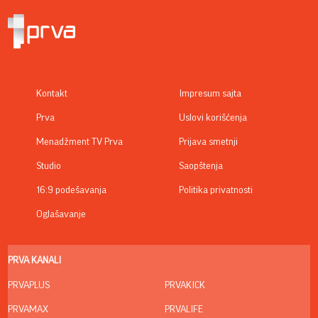
Kontakt
Impresum sajta
Prva
Uslovi korišćenja
Menadžment TV Prva
Prijava smetnji
Studio
Saopštenja
16:9 podešavanja
Politika privatnosti
Oglašavanje
PRVA KANALI
PRVAPLUS
PRVAKICK
PRVAMAX
PRVALIFE