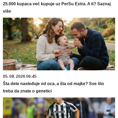
25.000 kupaca već kupuje uz PerSu Extra. A ti? Saznaj
više
05. 08. 2026 06:45
Šta dete nasleđuje od oca, a šta od majke? Sve što
treba da znate o genetici