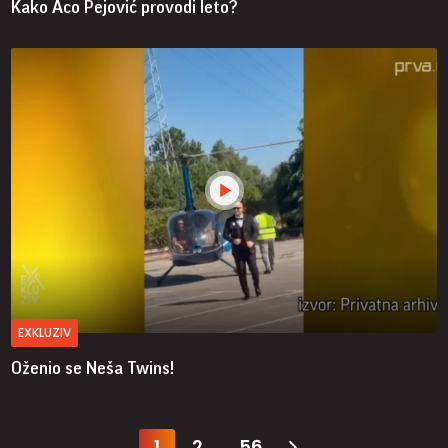
Kako Aco Pejović provodi leto?
EXKLUZIV
Oženio se Neša Twins!
1
2
56
...