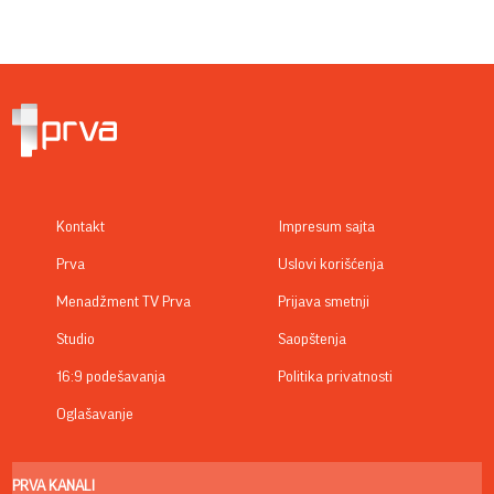
Kontakt
Impresum sajta
Prva
Uslovi korišćenja
Menadžment TV Prva
Prijava smetnji
Studio
Saopštenja
16:9 podešavanja
Politika privatnosti
Oglašavanje
PRVA KANALI