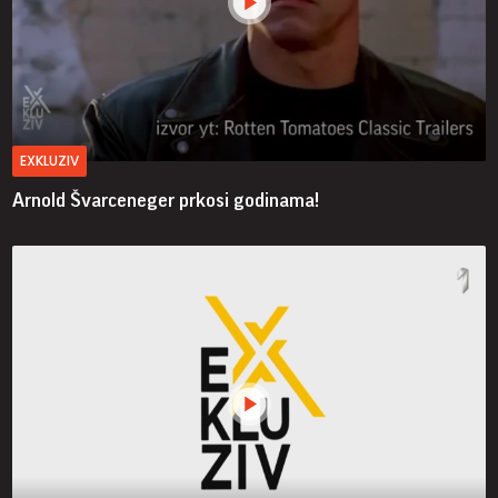
EXKLUZIV
Arnold Švarceneger prkosi godinama!