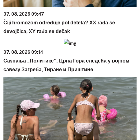
07. 08. 2026 09:47
Čiji hromozom određuje pol deteta? XX rađa se
devojčica, XY rađa se dečak
07. 08. 2026 09:14
Сазнања „Политике”: Црна Гора следећа у војном
савезу Загреба, Тиране и Приштине