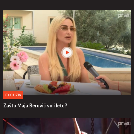
EXKLUZIV
Zašto Maja Berović voli leto?