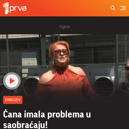
EXKLUZIV
Ćana imala problema u
saobraćaju!