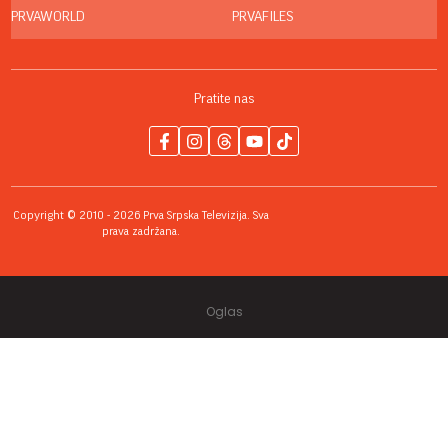
PRVAWORLD
PRVAFILES
Pratite nas
Copyright © 2010 - 2026 Prva Srpska Televizija. Sva
prava zadržana.