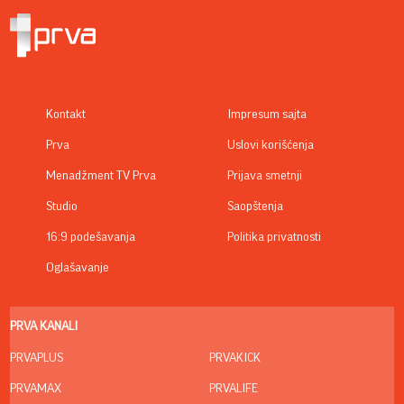
Kontakt
Impresum sajta
Prva
Uslovi korišćenja
Menadžment TV Prva
Prijava smetnji
Studio
Saopštenja
16:9 podešavanja
Politika privatnosti
Oglašavanje
PRVA KANALI
PRVAPLUS
PRVAKICK
PRVAMAX
PRVALIFE