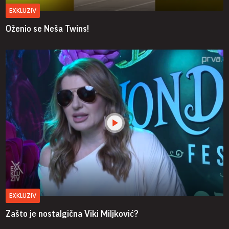
EXKLUZIV
Oženio se Neša Twins!
EXKLUZIV
Zašto je nostalgična Viki Miljković?