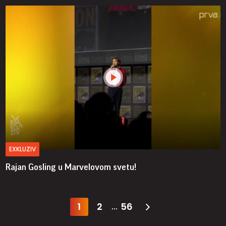
EXKLUZIV
Rajan Gosling u Marvelovom svetu!
1
2
56
...