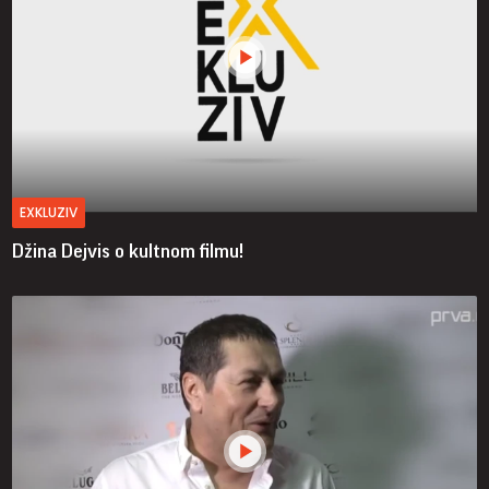
EXKLUZIV
Džina Dejvis o kultnom filmu!