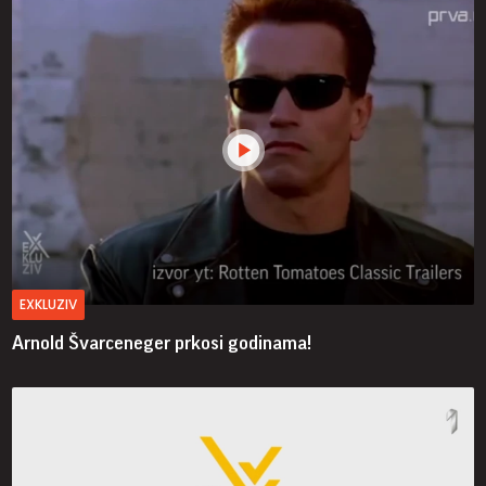
EXKLUZIV
Arnold Švarceneger prkosi godinama!