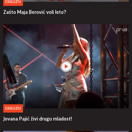
EXKLUZIV
Zašto Maja Berović voli leto?
EXKLUZIV
Jovana Pajić živi drugu mladost!