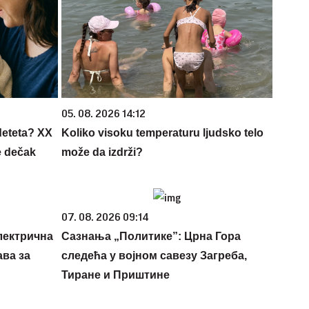
05. 08. 2026 14:12
deteta? XX
Koliko visoku temperaturu ljudsko telo
e dečak
može da izdrži?
07. 08. 2026 09:14
лектрична
Сазнања „Политике”: Црна Гора
ава за
следећа у војном савезу Загреба,
Тиране и Приштине