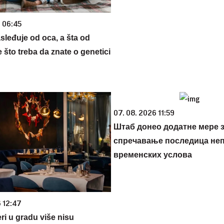
6 06:45
sleđuje od oca, a šta od
što treba da znate o genetici
07. 08. 2026 11:59
Штаб донео додатне мере 
спречавање последица не
временских услова
6 12:47
ri u gradu više nisu