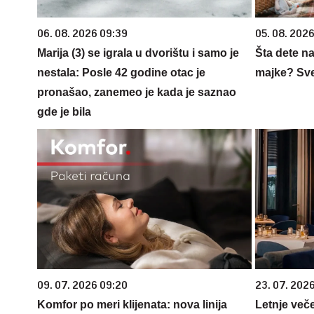
06. 08. 2026 09:39
05. 08. 202
Marija (3) se igrala u dvorištu i samo je
Šta dete na
nestala: Posle 42 godine otac je
majke? Sve 
pronašao, zanemeo je kada je saznao
gde je bila
09. 07. 2026 09:20
23. 07. 202
Komfor po meri klijenata: nova linija
Letnje veče