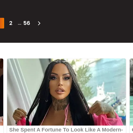
2
56
...