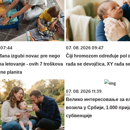
 07:44
07. 08. 2026 09:47
đana izgubi novac pre nego
Čiji hromozom određuje pol 
na letovanje - ovih 7 troškova
rađa se devojčica, XY rađa s
ne planira
07. 08. 2026 11:39
Велико интересовање за е
возила у Србији, 1.000 приј
субвенције