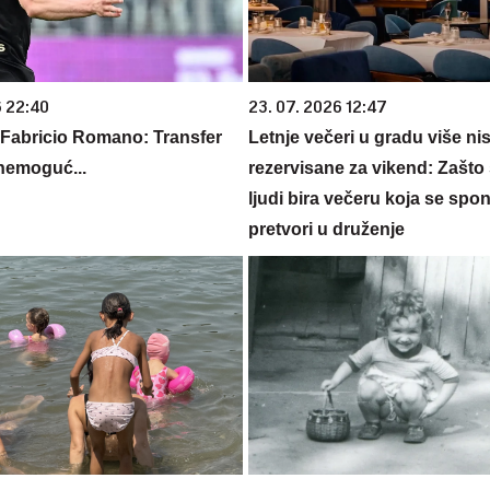
6 22:40
23. 07. 2026 12:47
 Fabricio Romano: Transfer
Letnje večeri u gradu više ni
nemoguć...
rezervisane za vikend: Zašto 
ljudi bira večeru koja se spo
pretvori u druženje