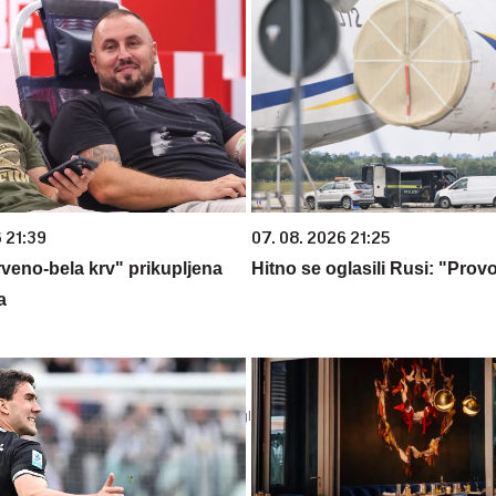
 21:39
07. 08. 2026 21:25
rveno-bela krv" prikupljena
Hitno se oglasili Rusi: "Provo
a