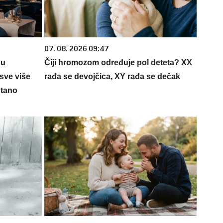
07. 08. 2026 09:47
su
Čiji hromozom određuje pol deteta? XX
sve više
rađa se devojčica, XY rađa se dečak
ntano