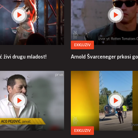
EXKLUZIV
ć živi drugu mladost!
Arnold Švarceneger prkosi g
EXKLUZIV