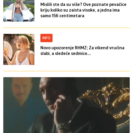
Mislili ste da su više? Ove poznate pevačice
kriju koliko su zaista visoke, a jedna ima
samo 156 centimetara
INFO
Novo upozorenje RHMZ; Za vikend vrućina
slabi, a sledeće sedmice...