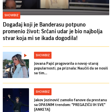
SHOWBIZ
Događaj koji je Banderasu potpuno
promenio život: Srčani udar je bio najbolja
stvar koja mi se ikada dogodila!
SHOWBIZ
Jovana Pajić progovorila o novoj-staroj
popularnosti, pa priznala: Naučiš da se nosiš
sa tim...
SHOWBIZ
Jakov Jozinović zamolio fanove da prestanu
sa OPASNIM trendom: "PREGAZIĆU IH SVE"
(ANKETA)