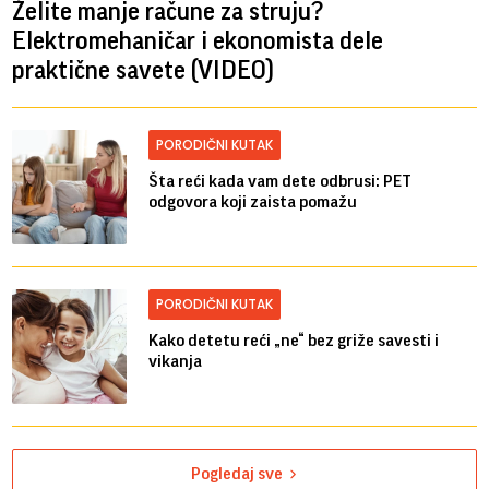
Želite manje račune za struju?
Elektromehaničar i ekonomista dele
praktične savete (VIDEO)
PORODIČNI KUTAK
Šta reći kada vam dete odbrusi: PET
odgovora koji zaista pomažu
PORODIČNI KUTAK
Kako detetu reći „ne“ bez griže savesti i
vikanja
Pogledaj sve