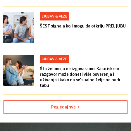
LJUBAV & VEZE
ŠEST signala koji mogu da otkriju PRELJUBU
LJUBAV & VEZE
Šta želimo, a ne izgovaramo: Kako iskren
razgovor može doneti više poverenja i
uživanja i kako da se*sualne želje ne budu
tabu
Pogledaj sve