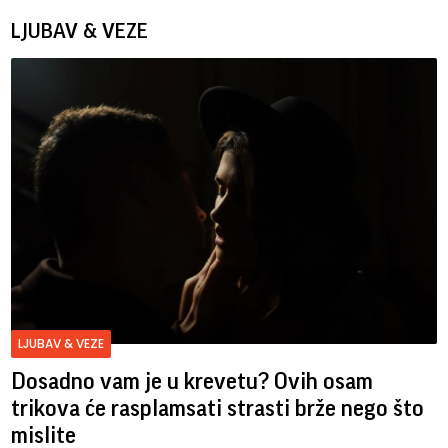
LJUBAV & VEZE
LJUBAV & VEZE
Dosadno vam je u krevetu? Ovih osam
trikova će rasplamsati strasti brže nego što
mislite