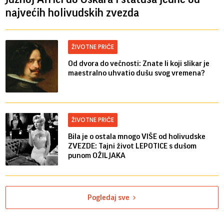
najvećih holivudskih zvezda
ŽIVOTNE PRIČE
Od dvora do večnosti: Znate li koji slikar je
maestralno uhvatio dušu svog vremena?
ŽIVOTNE PRIČE
Bila je o ostala mnogo VIŠE od holivudske
ZVEZDE: Tajni život LEPOTICE s dušom
punom OŽILJAKA
Pogledaj sve