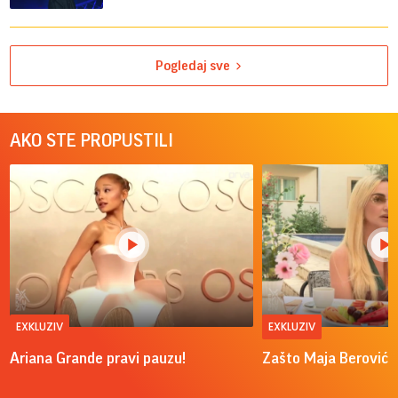
Pogledaj sve
AKO STE PROPUSTILI
EXKLUZIV
EXKLUZIV
Ariana Grande pravi pauzu!
Zašto Maja Berović v