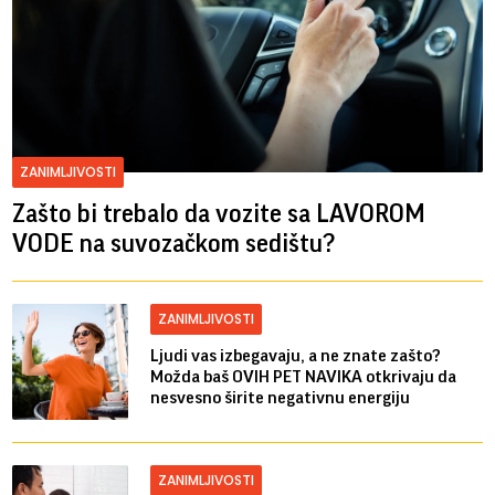
ZANIMLJIVOSTI
Zašto bi trebalo da vozite sa LAVOROM
VODE na suvozačkom sedištu?
ZANIMLJIVOSTI
Ljudi vas izbegavaju, a ne znate zašto?
Možda baš OVIH PET NAVIKA otkrivaju da
nesvesno širite negativnu energiju
ZANIMLJIVOSTI