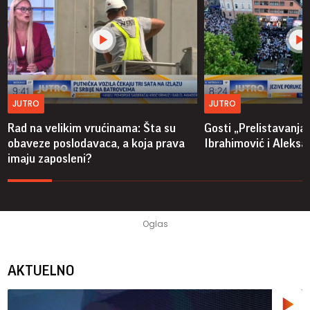
JUTRO
JUTRO
Rad na velikim vrućinama: Šta su
Gosti „Prelistavanja“
obaveze poslodavaca, a koja prava
Ibrahimović i Aleksa
imaju zaposleni?
AKTUELNO