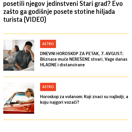
posetili njegov jedinstveni Stari grad? Evo
zašto ga godišnje posete stotine hiljada
turista (VIDEO)
ASTRO
DNEVNI HOROSKOP ZA PETAK, 7. AVGUST:
Bliznace muče NEREŠENE stvari, Vage danas
HLADNE i distancirane
ASTRO
Horoskop za volanom: Koji znaci su najbolji, a
koju najgori vozači?