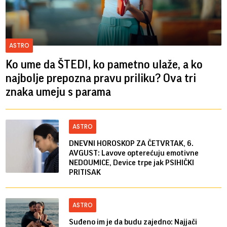
ASTRO
Ko ume da ŠTEDI, ko pametno ulaže, a ko
najbolje prepozna pravu priliku? Ova tri
znaka umeju s parama
ASTRO
DNEVNI HOROSKOP ZA ČETVRTAK, 6.
AVGUST: Lavove opterećuju emotivne
NEDOUMICE, Device trpe jak PSIHIČKI
PRITISAK
ASTRO
Suđeno im je da budu zajedno: Najjači