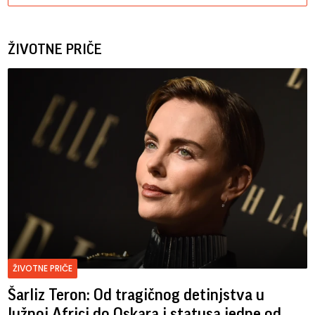
ŽIVOTNE PRIČE
ŽIVOTNE PRIČE
Šarliz Teron: Od tragičnog detinjstva u
Južnoj Africi do Oskara i statusa jedne od