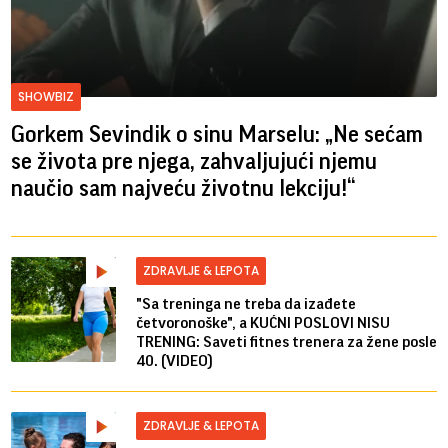
SHOWBIZ
Gorkem Sevindik o sinu Marselu: „Ne sećam
se života pre njega, zahvaljujući njemu
naučio sam najveću životnu lekciju!“
ZDRAVLJE & LEPOTA
"Sa treninga ne treba da izađete
četvoronoške", a KUĆNI POSLOVI NISU
TRENING: Saveti fitnes trenera za žene posle
40. (VIDEO)
ZDRAVLJE & LEPOTA