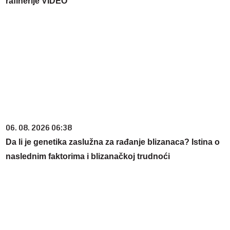
rafinerije VIDEO
06. 08. 2026 06:38
Da li je genetika zaslužna za rađanje blizanaca? Istina o
naslednim faktorima i blizanačkoj trudnoći