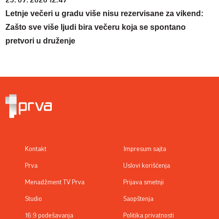
23. 07. 2026 12:47
Letnje večeri u gradu više nisu rezervisane za vikend:
Zašto sve više ljudi bira večeru koja se spontano
pretvori u druženje
Kontakt
Impresum sajta
Prva
Uslovi korišćenja
Menadžment TV Prva
Prijava smetnji
Studio
Saopštenja
16:9 podešavanja
Politika privatnosti