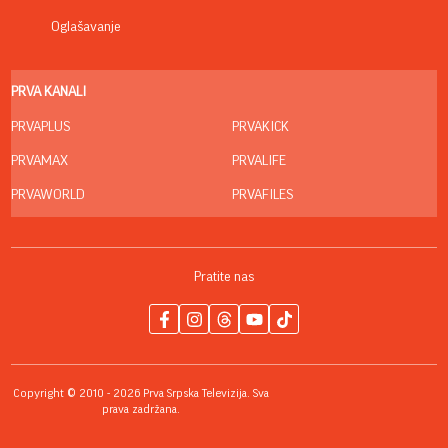
Oglašavanje
PRVA KANALI
PRVAPLUS
PRVAKICK
PRVAMAX
PRVALIFE
PRVAWORLD
PRVAFILES
Pratite nas
Copyright © 2010 - 2026 Prva Srpska Televizija. Sva
prava zadržana.