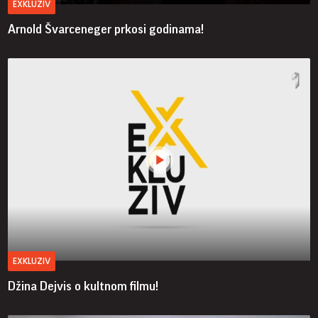
EXKLUZIV
Arnold Švarceneger prkosi godinama!
EXKLUZIV
Džina Dejvis o kultnom filmu!