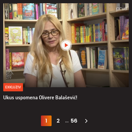
EXKLUZIV
Ukus uspomena Olivere Balašević!
1
2
56
...