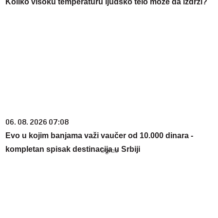
Koliko visoku temperaturu ljudsko telo može da izdrži?
06. 08. 2026 07:08
Evo u kojim banjama važi vaučer od 10.000 dinara -
kompletan spisak destinacija u Srbiji