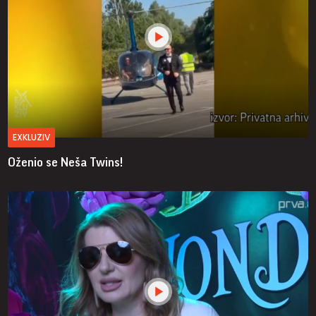
EXKLUZIV
Oženio se Neša Twins!