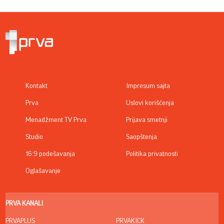
Kontakt
Impresum sajta
Prva
Uslovi korišćenja
Menadžment TV Prva
Prijava smetnji
Studio
Saopštenja
16:9 podešavanja
Politika privatnosti
Oglašavanje
PRVA KANALI
PRVAPLUS
PRVAKICK