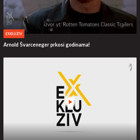
EXKLUZIV
Arnold Švarceneger prkosi godinama!