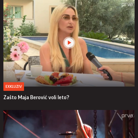
EXKLUZIV
Zašto Maja Berović voli leto?