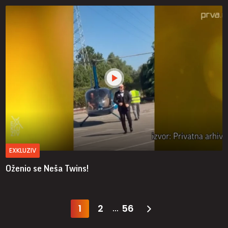
EXKLUZIV
Oženio se Neša Twins!
1
2
56
...